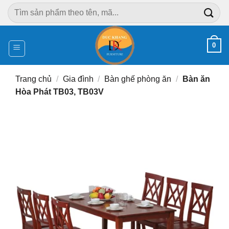
Chuyển
Tìm
đến
kiếm:
nội
dung
0
Trang chủ
/
Gia đình
/
Bàn ghế phòng ăn
/
Bàn ăn
Hòa Phát TB03, TB03V