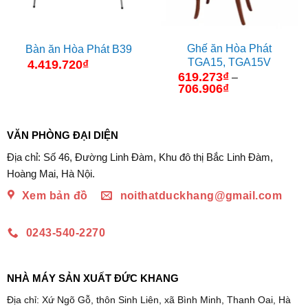
Ghế ăn Hòa Phát
Bàn ăn Hòa Phát B39
TGA15, TGA15V
4.419.720
₫
619.273
₫
–
706.906
₫
Khoảng
giá:
từ
619.273₫
đến
VĂN PHÒNG ĐẠI DIỆN
706.906₫
Địa chỉ: Số 46, Đường Linh Đàm, Khu đô thị Bắc Linh Đàm,
Hoàng Mai, Hà Nội.
Xem bản đồ
noithatduckhang@gmail.com
0243-540-2270
NHÀ MÁY SẢN XUẤT ĐỨC KHANG
Địa chỉ: Xứ Ngõ Gỗ, thôn Sinh Liên, xã Bình Minh, Thanh Oai, Hà