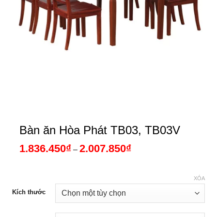
Bàn ăn Hòa Phát TB03, TB03V
1.836.450
₫
2.007.850
₫
Khoảng
–
giá:
từ
1.836.450₫
đến
XÓA
2.007.850₫
Kích thước