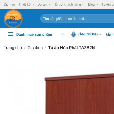
Chuyển
Dịch vụ
Thiết kế
Dự án
Hỗ trợ khách hàng
Blog
Tuyển d
đến
nội
Tìm
kiếm:
dung
Danh mục sản phẩm
VĂN PHÒNG
Trang chủ
/
Gia đình
/
Tủ áo Hòa Phát TA2B2N