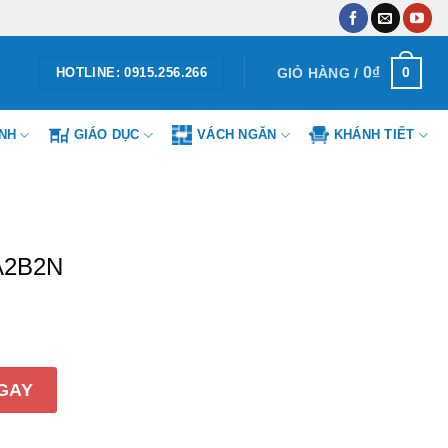
0
₫
0
GIỎ HÀNG /
HOTLINE: 0915.256.266
ÌNH
GIÁO DỤC
VÁCH NGĂN
KHÁNH TIẾT
TA2B2N
 lượng
GAY