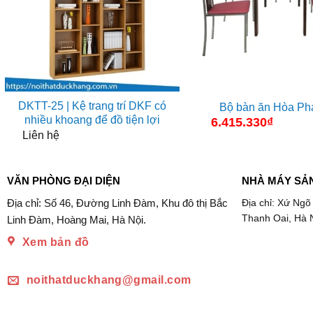
DKTT-25 | Kệ trang trí DKF có
Bộ bàn ăn Hòa Ph
nhiều khoang để đồ tiện lợi
6.415.330
₫
Liên hệ
VĂN PHÒNG ĐẠI DIỆN
NHÀ MÁY SẢ
Địa chỉ: Số 46, Đường Linh Đàm, Khu đô thị Bắc
Địa chỉ: Xứ Ngõ
Thanh Oai, Hà 
Linh Đàm, Hoàng Mai, Hà Nội.
Xem bản đồ
noithatduckhang@gmail.com