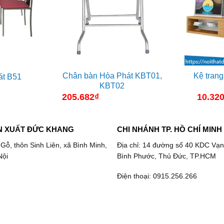
Chân bàn Hòa Phát KBT01,
Kệ tran
át B51
KBT02
205.682
₫
10.320
N XUẤT ĐỨC KHANG
CHI NHÁNH TP. HỒ CHÍ MINH
 Gỗ, thôn Sinh Liên, xã Bình Minh,
Địa chỉ: 14 đường số 40 KDC Vạn
Nội
Bình Phước, Thủ Đức, TP.HCM
Điện thoại: 0915.256.266