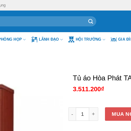
ụng
PHÒNG HỌP
LÃNH ĐẠO
HỘI TRƯỜNG
GIA Đ
Tủ áo Hòa Phát 
3.511.200
₫
Tủ áo Hòa Phát TA2B2N số
MUA N