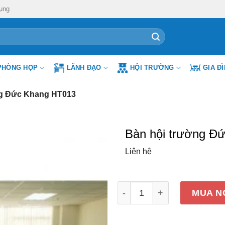
ụng
PHÒNG HỌP
LÃNH ĐẠO
HỘI TRƯỜNG
GIA Đ
ng Đức Khang HT013
Bàn hội trường Đ
Liên hệ
Bàn hội trường Đức Khang
MUA N