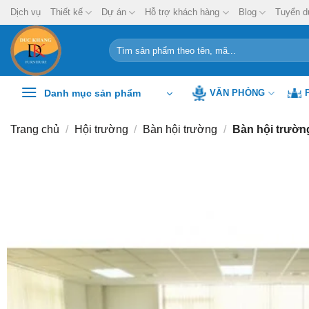
Chuyển
Dịch vụ
Thiết kế
Dự án
Hỗ trợ khách hàng
Blog
Tuyển d
đến
nội
Tìm
kiếm:
dung
Danh mục sản phẩm
VĂN PHÒNG
Trang chủ
/
Hội trường
/
Bàn hội trường
/
Bàn hội trườ