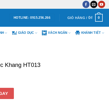
0
₫
0
GIỎ HÀNG /
HOTLINE: 0915.256.266
ÌNH
GIÁO DỤC
VÁCH NGĂN
KHÁNH TIẾT
ức Khang HT013
 HT013 số lượng
GAY