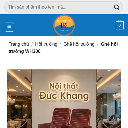
Chuyển
Tìm
đến
kiếm:
nội
dung
0
Trang chủ
/
Hội trường
/
Ghế hội trường
/
Ghế hội
trường WH300