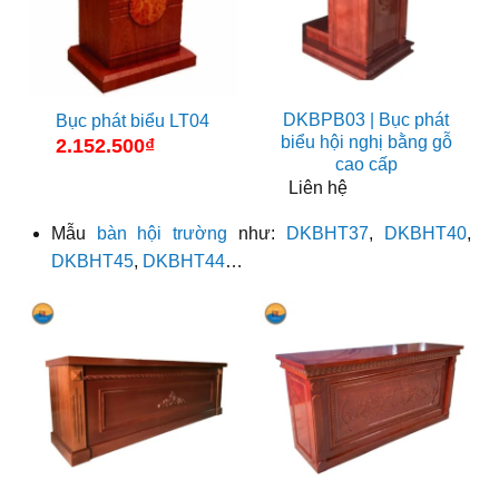
DKBPB03 | Bục phát
Bục phát biểu LT04
biểu hội nghị bằng gỗ
2.152.500
₫
cao cấp
Liên hệ
Mẫu
bàn hội trường
như:
DKBHT37
,
DKBHT40
,
DKBHT45
,
DKBHT44
…