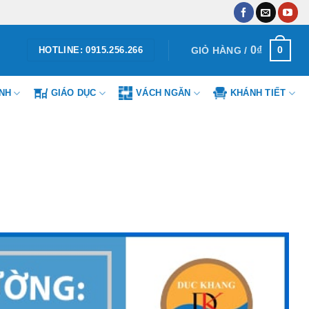
0
₫
0
GIỎ HÀNG /
HOTLINE: 0915.256.266
ÌNH
GIÁO DỤC
VÁCH NGĂN
KHÁNH TIẾT