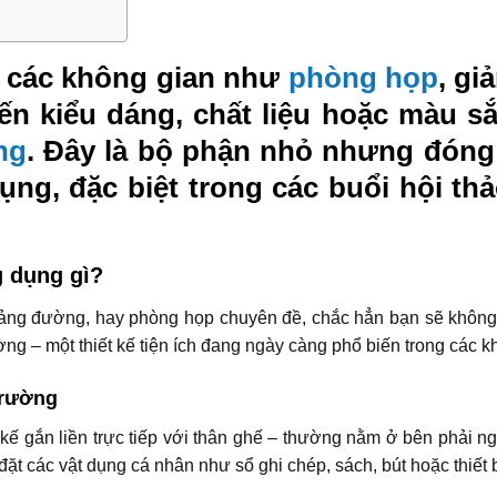
 các không gian như
phòng họp
, gi
n kiểu dáng, chất liệu hoặc màu s
ng
. Đây là bộ phận nhỏ nhưng đóng v
ụng, đặc biệt trong các buổi hội th
g dụng gì?
iảng đường, hay phòng họp chuyên đề, chắc hẳn bạn sẽ không 
ờng – một thiết kế tiện ích đang ngày càng phổ biến trong các k
trường
kế gắn liền trực tiếp với thân ghế – thường nằm ở bên phải n
ặt các vật dụng cá nhân như sổ ghi chép, sách, bút hoặc thiết b