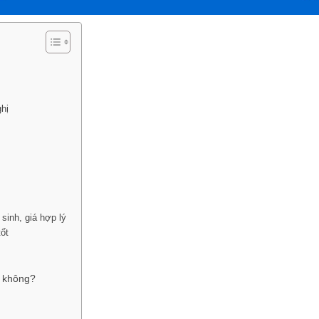
ghị
inh, giá hợp lý
ốt
g không?