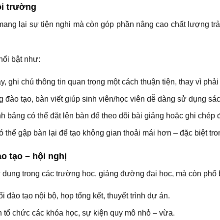
ội trường
 mang lại sự tiện nghi mà còn góp phần nâng cao chất lượng trả
nổi bật như:
, ghi chú thông tin quan trọng một cách thuận tiện, thay vì phải g
g đào tạo, bàn viết giúp sinh viên/học viên dễ dàng sử dụng sách,
ính bảng có thể đặt lên bàn để theo dõi bài giảng hoặc ghi chép
 thể gập bàn lại để tạo không gian thoải mái hơn – đặc biệt tr
o tạo – hội nghị
 dụng trong các trường học, giảng đường đại học, mà còn phổ 
đào tạo nội bộ, họp tổng kết, thuyết trình dự án.
n tổ chức các khóa học, sự kiện quy mô nhỏ – vừa.