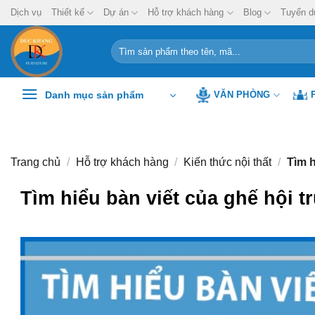
Chuyển
Dịch vụ
Thiết kế
Dự án
Hỗ trợ khách hàng
Blog
Tuyển d
đến
nội
Tìm
kiếm:
dung
Danh mục sản phẩm
VĂN PHÒNG
Trang chủ
/
Hỗ trợ khách hàng
/
Kiến thức nội thất
/
Tìm h
Tìm hiểu bàn viết của ghế hội t