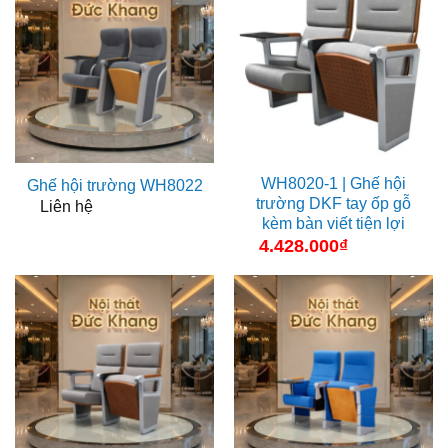
WH8020-1 | Ghế hội
Ghế hội trường WH8022
trường DKF tay ốp gỗ
Liên hệ
kèm bàn viết tiện lợi
4.428.000
₫