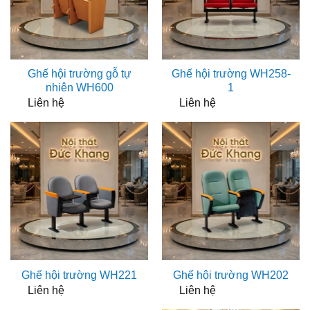
Ghế hội trường gỗ tự
Ghế hội trường WH258-
nhiên WH600
1
Liên hệ
Liên hệ
Ghế hội trường WH221
Ghế hội trường WH202
Liên hệ
Liên hệ