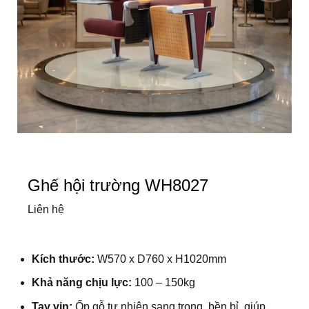
Ghế hội trường WH8027
Liên hệ
Kích thước:
W570 x D760 x H1020mm
Khả năng chịu lực:
100 – 150kg
Tay vịn:
Ốp gỗ tự nhiên sang trọng, bền bỉ, giúp