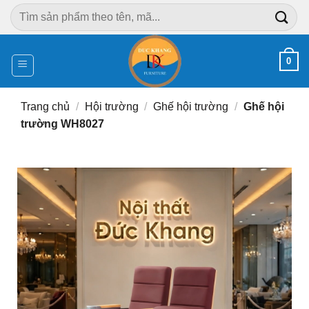
Chuyển
Tìm
đến
kiếm:
nội
dung
0
Trang chủ
/
Hội trường
/
Ghế hội trường
/
Ghế hội
trường WH8027