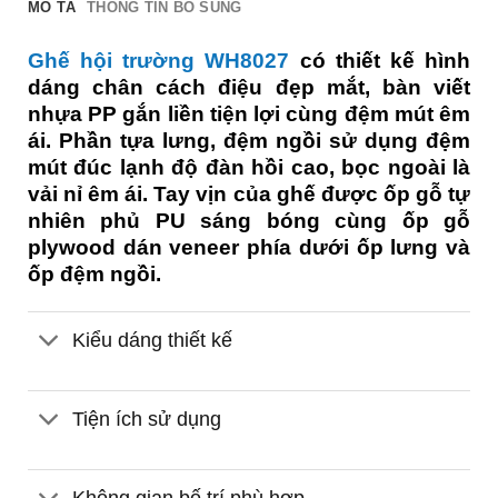
MÔ TẢ
THÔNG TIN BỔ SUNG
Ghế hội trường WH8027
có thiết kế hình
dáng chân cách điệu đẹp mắt, bàn viết
nhựa PP gắn liền tiện lợi cùng đệm mút êm
ái. Phần tựa lưng, đệm ngồi sử dụng đệm
mút đúc lạnh độ đàn hồi cao, bọc ngoài là
vải nỉ êm ái. Tay vịn của ghế được ốp gỗ tự
nhiên phủ PU sáng bóng cùng ốp gỗ
plywood dán veneer phía dưới ốp lưng và
ốp đệm ngồi.
Kiểu dáng thiết kế
Tiện ích sử dụng
Không gian bố trí phù hợp