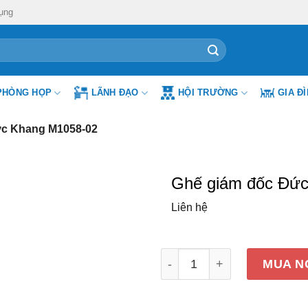
ụng
PHÒNG HỌP
LÃNH ĐẠO
HỘI TRƯỜNG
GIA Đ
ức Khang M1058-02
Ghế giám đốc Đứ
Liên hệ
Ghế giám đốc Đức Khang 
MUA N