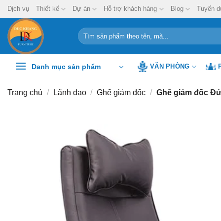
Chuyển
Dịch vụ
Thiết kế
Dự án
Hỗ trợ khách hàng
Blog
Tuyển d
đến
nội
Tìm
kiếm:
dung
Danh mục sản phẩm
VĂN PHÒNG
Trang chủ
/
Lãnh đạo
/
Ghế giám đốc
/
Ghế giám đốc Đ