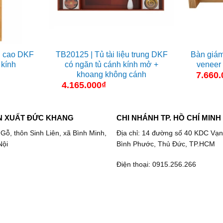
u cao DKF
TB20125 | Tủ tài liệu trung DKF
Bàn giám
 kính
có ngăn tủ cánh kính mở +
veneer
khoang không cánh
7.660.
4.165.000
₫
N XUẤT ĐỨC KHANG
CHI NHÁNH TP. HỒ CHÍ MINH
 Gỗ, thôn Sinh Liên, xã Bình Minh,
Địa chỉ: 14 đường số 40 KDC Vạn
Nội
Bình Phước, Thủ Đức, TP.HCM
Điện thoại: 0915.256.266