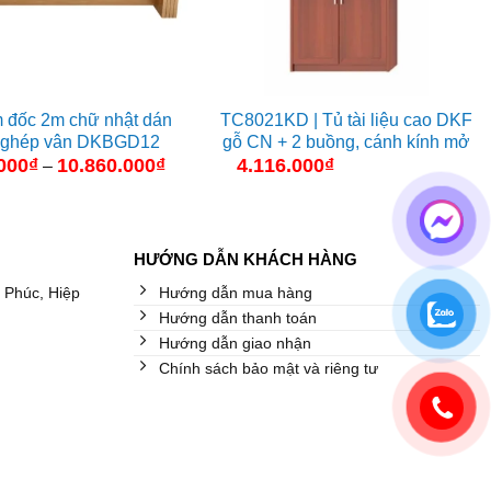
 đốc 2m chữ nhật dán
TC8021KD | Tủ tài liệu cao DKF
 ghép vân DKBGD12
gỗ CN + 2 buồng, cánh kính mở
000
₫
10.860.000
₫
Khoảng
4.116.000
₫
–
giá:
từ
7.660.000₫
đến
10.860.000₫
HƯỚNG DẪN KHÁCH HÀNG
 Phúc, Hiệp
Hướng dẫn mua hàng
Hướng dẫn thanh toán
Hướng dẫn giao nhận
Chính sách bảo mật và riêng tư