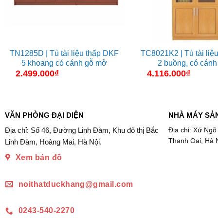
TN1285D | Tủ tài liệu thấp DKF
TC8021K2 | Tủ tài liệ
5 khoang có cánh gỗ mở
2 buồng, có cánh
2.499.000
₫
4.116.000
₫
VĂN PHÒNG ĐẠI DIỆN
NHÀ MÁY SẢ
Địa chỉ: Số 46, Đường Linh Đàm, Khu đô thị Bắc
Địa chỉ: Xứ Ngõ
Thanh Oai, Hà 
Linh Đàm, Hoàng Mai, Hà Nội.
Xem bản đồ
noithatduckhang@gmail.com
0243-540-2270