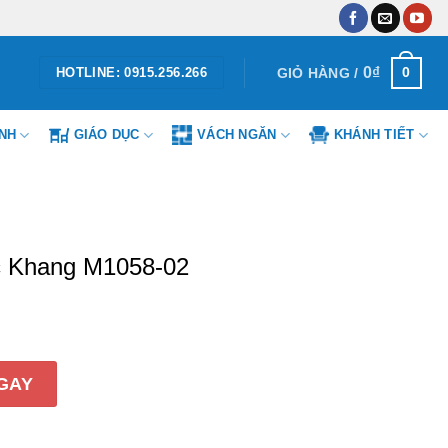
0
₫
0
GIỎ HÀNG /
HOTLINE: 0915.256.266
ÌNH
GIÁO DỤC
VÁCH NGĂN
KHÁNH TIẾT
c Khang M1058-02
M1058-02 số lượng
GAY