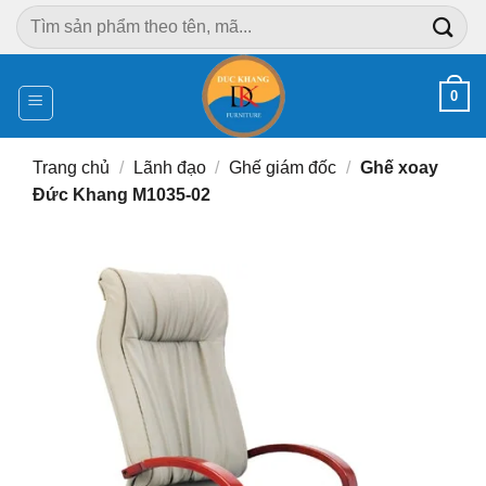
Chuyển
Tìm
đến
kiếm:
nội
dung
0
Trang chủ
/
Lãnh đạo
/
Ghế giám đốc
/
Ghế xoay
Đức Khang M1035-02