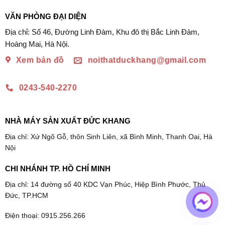
11.360.000₫
đến
VĂN PHÒNG ĐẠI DIỆN
13.360.000₫
Địa chỉ: Số 46, Đường Linh Đàm, Khu đô thị Bắc Linh Đàm,
Hoàng Mai, Hà Nội.
Xem bản đồ
noithatduckhang@gmail.com
0243-540-2270
NHÀ MÁY SẢN XUẤT ĐỨC KHANG
Địa chỉ: Xứ Ngõ Gỗ, thôn Sinh Liên, xã Bình Minh, Thanh Oai, Hà
Nội
CHI NHÁNH TP. HỒ CHÍ MINH
Địa chỉ: 14 đường số 40 KDC Vạn Phúc, Hiệp Bình Phước, Thủ
Đức, TP.HCM
Điện thoại: 0915.256.266