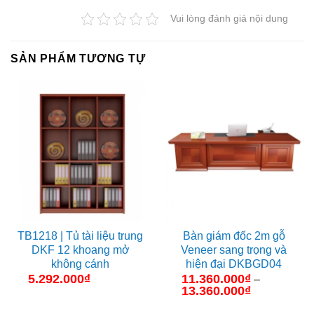
Vui lòng đánh giá nội dung
SẢN PHẨM TƯƠNG TỰ
TB1218 | Tủ tài liệu trung
Bàn giám đốc 2m gỗ
DKF 12 khoang mở
Veneer sang trọng và
không cánh
hiện đại DKBGD04
5.292.000
₫
11.360.000
₫
–
13.360.000
₫
Khoảng
giá:
từ