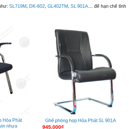
như:
SL719M
,
DK-602
,
GL402TM
,
SL 901A
… để hạn chế tình
p Hòa Phát
Ghế phòng họp Hòa Phát SL 901A
 vịn nhựa
945.000
₫