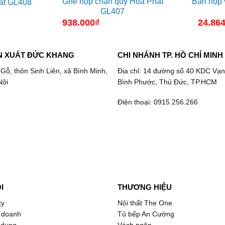
Ghế họp chân quỳ Hòa Phát
Bàn họp
át GL408
GL407
938.000
₫
24.864
N XUẤT ĐỨC KHANG
CHI NHÁNH TP. HỒ CHÍ MINH
 Gỗ, thôn Sinh Liên, xã Bình Minh,
Địa chỉ: 14 đường số 40 KDC Vạn
Nội
Bình Phước, Thủ Đức, TP.HCM
Điện thoại: 0915.256.266
I
THƯƠNG HIỆU
ty
Nội thất The One
 doanh
Tủ bếp An Cường
 dụng
Vách ngăn