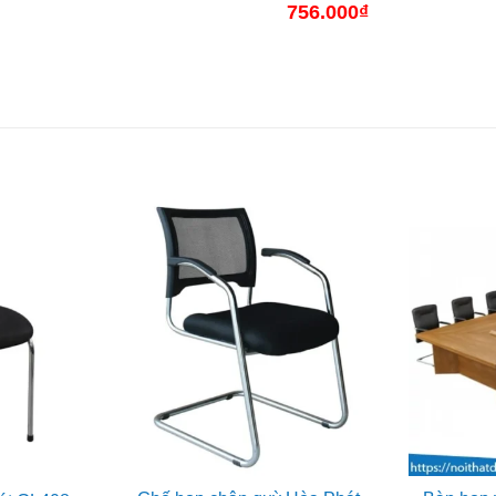
756.000
₫