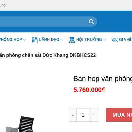
ụng
PHÒNG HỌP
LÃNH ĐẠO
HỘI TRƯỜNG
GIA Đ
văn phòng chân sắt Đức Khang DKBHCS22
Bàn họp văn phò
5.760.000
₫
Bàn họp văn phòng chân 
MUA N