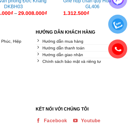
 văn phòng Đức Khang
Ghế họp chân quỳ Hòa Phát
DKBH03
GL406
.000
₫
29.008.000
₫
Khoảng
1.312.500
₫
–
giá:
từ
24.864.000₫
đến
HƯỚNG DẪN KHÁCH HÀNG
29.008.000₫
 Phúc, Hiệp
Hướng dẫn mua hàng
Hướng dẫn thanh toán
Hướng dẫn giao nhận
Chính sách bảo mật và riêng tư
KẾT NỐI VỚI CHÚNG TÔI
Facebook
Youtube