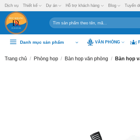
Chuyển
Dịch vụ
Thiết kế
Dự án
Hỗ trợ khách hàng
Blog
Tuyển d
đến
nội
Tìm
kiếm:
dung
Danh mục sản phẩm
VĂN PHÒNG
Trang chủ
/
Phòng họp
/
Bàn họp văn phòng
/
Bàn họp 