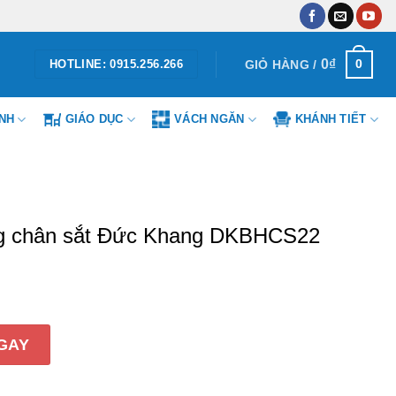
0
₫
0
GIỎ HÀNG /
HOTLINE: 0915.256.266
ÌNH
GIÁO DỤC
VÁCH NGĂN
KHÁNH TIẾT
ng chân sắt Đức Khang DKBHCS22
sắt Đức Khang DKBHCS22 số lượng
GAY