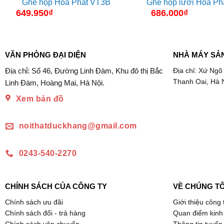
Ghế họp Hòa Phát VT3B
Ghế họp lưới Hòa Ph
649.950
₫
686.000
₫
VĂN PHÒNG ĐẠI DIỆN
NHÀ MÁY SẢ
Địa chỉ: Số 46, Đường Linh Đàm, Khu đô thị Bắc
Địa chỉ: Xứ Ngõ
Thanh Oai, Hà 
Linh Đàm, Hoàng Mai, Hà Nội.
Xem bản đồ
noithatduckhang@gmail.com
0243-540-2270
CHÍNH SÁCH CỦA CÔNG TY
VỀ CHÚNG TÔ
Chính sách ưu đãi
Giới thiệu công 
Chính sách đổi - trả hàng
Quan điểm kinh
Chính sách vận chuyển
Thông tin tuyển