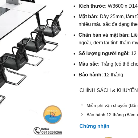
Kích thước:
W
3600 x D1
Mặt bàn:
Dày 25mm, làm từ
nhiều màu sắc đa dạng the
Chân bàn và mặt bàn:
Liê
ngoài, đem lại tính thẩm m
Số lượng người ngồi:
12
Màu sắc:
Trắng (có thể ch
Bảo hành:
12 tháng
CHÍNH SÁCH & KHUYẾN
Miễn phí vận chuyển (Bấ
Bảo hành 12 tháng (Bấm 
Chứng nhận