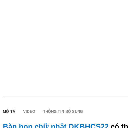
MÔ TẢ
VIDEO
THÔNG TIN BỔ SUNG
Bàn họp chữ nhật DKBHCS22
có th