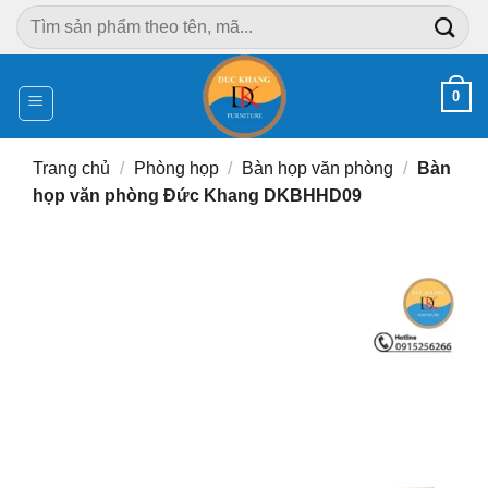
Chuyển
Tìm
đến
kiếm:
nội
dung
0
Trang chủ
/
Phòng họp
/
Bàn họp văn phòng
/
Bàn
họp văn phòng Đức Khang DKBHHD09