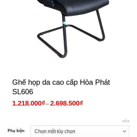
Ghế họp da cao cấp Hòa Phát
SL606
1.218.000
₫
2.698.500
₫
Khoảng
–
giá:
từ
1.218.000₫
đến
XÓA
2.698.500₫
Phụ kiện