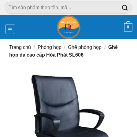
Chuyển
Tìm
đến
kiếm:
nội
dung
0
Trang chủ
/
Phòng họp
/
Ghế phòng họp
/
Ghế
họp da cao cấp Hòa Phát SL606