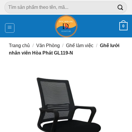
Chuyển
Tìm
đến
kiếm:
nội
dung
0
Trang chủ
/
Văn Phòng
/
Ghế làm việc
/
Ghế lưới
nhân viên Hòa Phát GL119-N