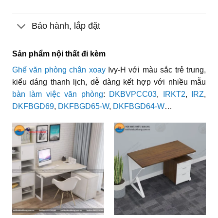
Bảo hành, lắp đặt
Sản phẩm nội thất đi kèm
Ghế văn phòng chân xoay
Ivy-H với màu sắc trẻ trung,
kiểu dáng thanh lịch, dễ dàng kết hợp với nhiều mẫu
bàn làm việc văn phòng
:
DKBVPCC03
,
IRKT2
,
IRZ
,
DKFBGD69
,
DKFBGD65-W
,
DKFBGD64-W
…