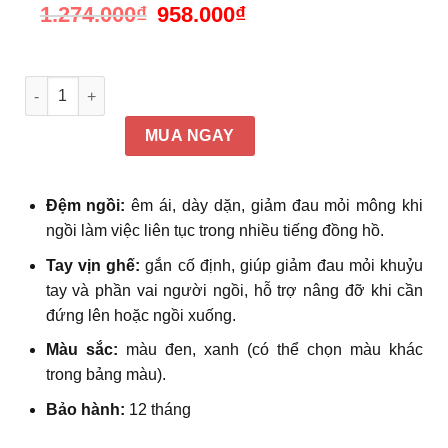
1.274.000
₫
Giá
958.000
₫
Giá
gốc
hiện
là:
tại
1.274.000₫.
là:
958.000₫.
Ghế xoay văn phòng nhập khẩu lưng lưới thoáng mát Ivy-H s
MUA NGAY
Đệm ngồi:
êm ái, dày dặn, giảm đau mỏi mông khi
ngồi làm việc liên tục trong nhiều tiếng đồng hồ.
Tay vịn ghế:
gắn cố định, giúp giảm đau mỏi khuỷu
tay và phần vai người ngồi, hỗ trợ nâng đỡ khi cần
đứng lên hoặc ngồi xuống.
Màu sắc:
màu đen, xanh (có thể chọn màu khác
trong bảng màu).
Bảo hành:
12 tháng