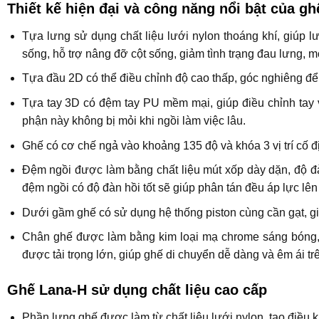
Thiết kế hiện đại và công năng nổi bật của gh
Tựa lưng sử dụng chất liệu lưới nylon thoáng khí, giúp lư
sống, hỗ trợ nâng đỡ cột sống, giảm tình trạng đau lưng, mỏi
Tựa đầu 2D có thể điều chỉnh độ cao thấp, góc nghiêng đ
Tựa tay 3D có đệm tay PU mềm mại, giúp điều chỉnh tay vị
phận này không bị mỏi khi ngồi làm việc lâu.
Ghế có cơ chế ngả vào khoảng 135 độ và khóa 3 vị trí cố đị
Đệm ngồi được làm bằng chất liệu mút xốp dày dặn, độ đàn
đệm ngồi có độ đàn hồi tốt sẽ giúp phân tán đều áp lực lên c
Dưới gầm ghế có sử dụng hệ thống piston cùng cần gạt, gi
Chân ghế được làm bằng kim loại mạ chrome sáng bóng,
được tải trọng lớn, giúp ghế di chuyển dễ dàng và êm ái tr
Ghế Lana-H sử dụng chất liệu cao cấp
Phần lưng ghế được làm từ chất liệu lưới nylon, tạo điều