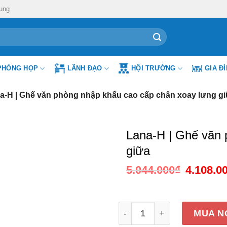
ụng
PHÒNG HỌP
LÃNH ĐẠO
HỘI TRƯỜNG
GIA Đ
a-H | Ghế văn phòng nhập khẩu cao cấp chân xoay lưng g
Lana-H | Ghế văn 
giữa
5.044.000
₫
Giá
4.108.0
gốc
là:
5.044.000₫
Lana-H | Ghế văn phòng nh
MUA N