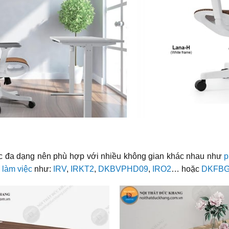
ắc đa dạng nên phù hợp với nhiều không gian khác nhau như
p
 làm việc
như:
IRV
,
IRKT2
,
DKBVPHD09
,
IRO2
… hoặc
DKFBG