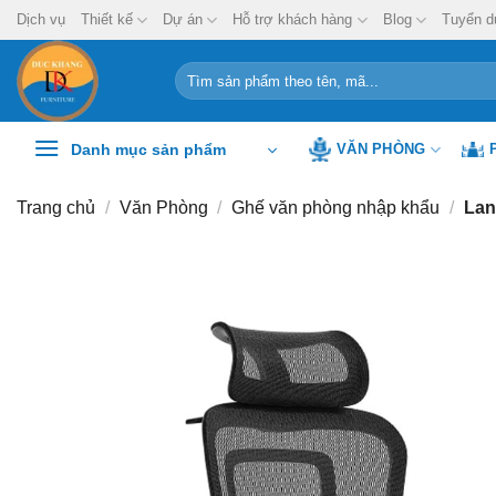
Chuyển
Dịch vụ
Thiết kế
Dự án
Hỗ trợ khách hàng
Blog
Tuyển d
đến
nội
Tìm
kiếm:
dung
Danh mục sản phẩm
VĂN PHÒNG
Trang chủ
/
Văn Phòng
/
Ghế văn phòng nhập khẩu
/
Lan