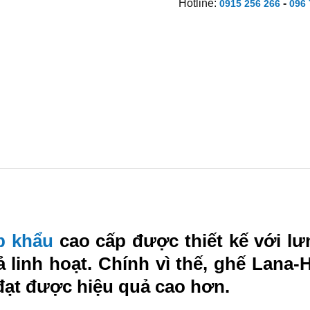
Hotline:
-
0915 256 266
096 
p khẩu
cao cấp được thiết kế với lư
linh hoạt. Chính vì thế, ghế Lana-
đạt được hiệu quả cao hơn.