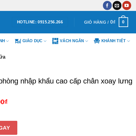
0
₫
0
GIỎ HÀNG /
HOTLINE: 0915.256.266
ÌNH
GIÁO DỤC
VÁCH NGĂN
KHÁNH TIẾT
iữa
phòng nhập khẩu cao cấp chân xoay lưng
00
₫
Giá
hiện
tại
.
là:
4.108.000₫.
ập khẩu cao cấp chân xoay lưng giữa số lượng
GAY