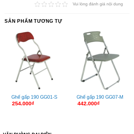
7.500.000₫.
6.300.000₫.
Vui lòng đánh giá nội dung
SẢN PHẨM TƯƠNG TỰ
Ghế gấp 190 GG01-S
Ghế gấp 190 GG07-M
254.000
₫
442.000
₫