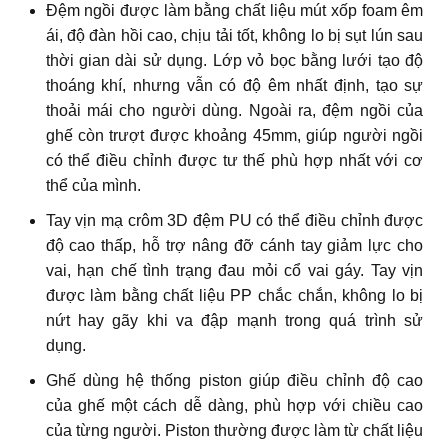
Đệm ngồi được làm bằng chất liệu mút xốp foam êm
ái, độ đàn hồi cao, chịu tải tốt, không lo bị sụt lún sau
thời gian dài sử dụng. Lớp vỏ bọc bằng lưới tạo độ
thoáng khí, nhưng vẫn có độ êm nhất định, tạo sự
thoải mái cho người dùng. Ngoài ra, đệm ngồi của
ghế còn trượt được khoảng 45mm, giúp người ngồi
có thể điều chỉnh được tư thế phù hợp nhất với cơ
thể của mình.
Tay vịn mạ crôm 3D đệm PU có thể điều chỉnh được
độ cao thấp, hỗ trợ nâng đỡ cánh tay giảm lực cho
vai, hạn chế tình trạng đau mỏi cổ vai gáy. Tay vịn
được làm bằng chất liệu PP chắc chắn, không lo bị
nứt hay gãy khi va đập mạnh trong quá trình sử
dụng.
Ghế dùng hệ thống piston giúp điều chỉnh độ cao
của ghế một cách dễ dàng, phù hợp với chiều cao
của từng người. Piston thường được làm từ chất liệu