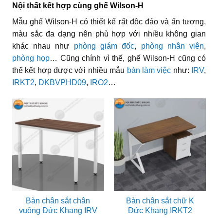
Nội thất kết hợp cùng ghế Wilson-H
Mẫu ghế Wilson-H có thiết kế rất độc đáo và ấn tượng,
màu sắc đa dạng nên phù hợp với nhiều không gian
khác nhau như
phòng giám đốc
,
phòng nhân viên
,
phòng họp
… Cũng chính vì thế, ghế Wilson-H cũng có
thể kết hợp được với nhiều mẫu
bàn làm việc
như:
IRV
,
IRKT2
,
DKBVPHD09
,
IRO2
…
Bàn chân sắt chân
Bàn chân sắt chữ K
vuông Đức Khang IRV
Đức Khang IRKT2