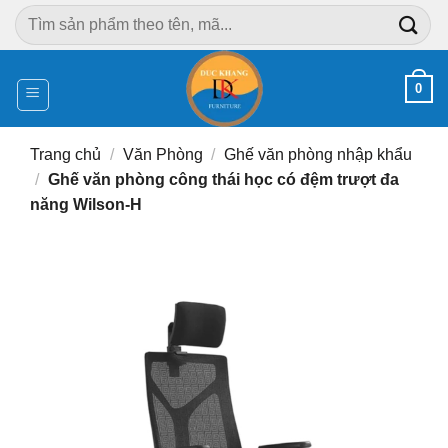
Chuyển
Tìm
đến
kiếm:
nội
dung
0
Trang chủ
/
Văn Phòng
/
Ghế văn phòng nhập khẩu
/
Ghế văn phòng công thái học có đệm trượt đa
năng Wilson-H