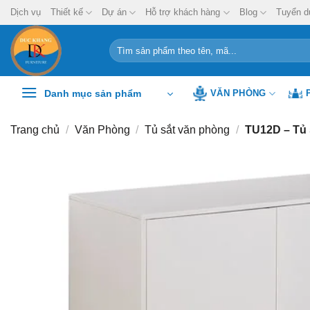
Chuyển
Dịch vụ
Thiết kế
Dự án
Hỗ trợ khách hàng
Blog
Tuyển d
đến
nội
Tìm
kiếm:
dung
Danh mục sản phẩm
VĂN PHÒNG
Trang chủ
/
Văn Phòng
/
Tủ sắt văn phòng
/
TU12D – Tủ s