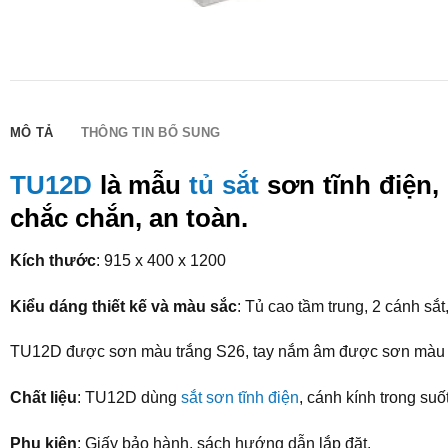
MÔ TẢ
THÔNG TIN BỔ SUNG
TU12D
là mẫu
tủ sắt
sơn tĩnh điện,
chắc chắn, an toàn.
Kích thước
: 915 x 400 x 1200
Kiểu dáng thiết kế và màu sắc
: Tủ cao tầm trung, 2 cánh sắt
TU12D được sơn màu trắng S26, tay nắm âm được sơn màu 
Chất liệu
: TU12D dùng
sắt sơn tĩnh điện
, cánh kính trong su
Phụ kiện
: Giấy bảo hành, sách hướng dẫn lắp đặt.