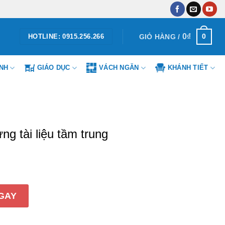
0
₫
0
GIỎ HÀNG /
HOTLINE: 0915.256.266
ÌNH
GIÁO DỤC
VÁCH NGĂN
KHÁNH TIẾT
g tài liệu tầm trung
ệu tầm trung số lượng
GAY