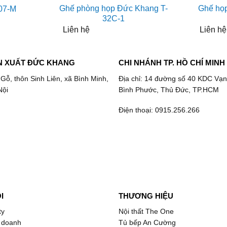
Ghế phòng họp Đức Khang T-
Ghế họ
07-M
32C-1
Liên hệ
Liên hệ
N XUẤT ĐỨC KHANG
CHI NHÁNH TP. HỒ CHÍ MINH
 Gỗ, thôn Sinh Liên, xã Bình Minh,
Địa chỉ: 14 đường số 40 KDC Vạn
Nội
Bình Phước, Thủ Đức, TP.HCM
Điện thoại: 0915.256.266
I
THƯƠNG HIỆU
ty
Nội thất The One
 doanh
Tủ bếp An Cường