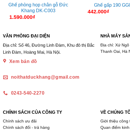
Ghế phòng họp chân gỗ Đức
Ghế gấp 190 GG
Khang DK-C003
442.000
₫
1.590.000
₫
VĂN PHÒNG ĐẠI DIỆN
NHÀ MÁY SẢ
Địa chỉ: Số 46, Đường Linh Đàm, Khu đô thị Bắc
Địa chỉ: Xứ Ngõ
Thanh Oai, Hà 
Linh Đàm, Hoàng Mai, Hà Nội.
Xem bản đồ
noithatduckhang@gmail.com
0243-540-2270
CHÍNH SÁCH CỦA CÔNG TY
VỀ CHÚNG TÔ
Chính sách ưu đãi
Giới thiệu công 
Chính sách đổi - trả hàng
Quan điểm kinh