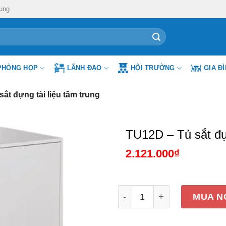
ụng
PHÒNG HỌP
LÃNH ĐẠO
HỘI TRƯỜNG
GIA Đ
ắt đựng tài liệu tầm trung
TU12D – Tủ sắt đựn
2.121.000
₫
TU12D - Tủ sắt đựng tài li
MUA N