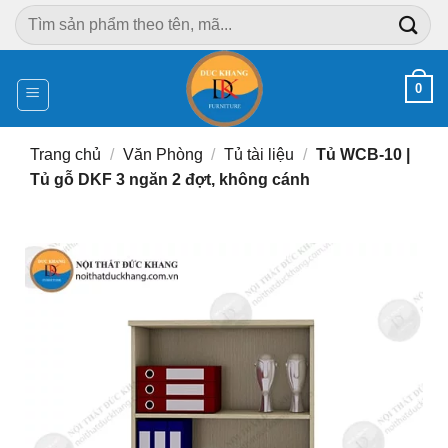
Chuyển
Tìm
đến
kiếm:
nội
dung
0
Trang chủ
/
Văn Phòng
/
Tủ tài liệu
/
Tủ WCB-10 |
Tủ gỗ DKF 3 ngăn 2 đợt, không cánh