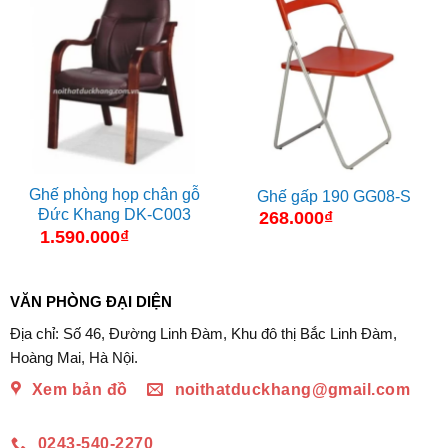
Ghế phòng họp chân gỗ
Ghế gấp 190 GG08-S
Đức Khang DK-C003
268.000
₫
1.590.000
₫
VĂN PHÒNG ĐẠI DIỆN
Địa chỉ: Số 46, Đường Linh Đàm, Khu đô thị Bắc Linh Đàm,
Hoàng Mai, Hà Nội.
Xem bản đồ
noithatduckhang@gmail.com
0243-540-2270