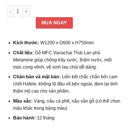
Bàn chân sắt chữ Z Đức Khang IRZ số lượng
MUA NGAY
Kích thước:
W1200 x D600 x H750mm
Chất liệu:
Gỗ MFC Vanachai Thái Lan phủ
Melamine giúp chống trầy xước, thấm nước, mối
mọt, cong vênh, vệ sinh lau chùi dễ dàng.
Chân bàn và mặt bàn:
Liên kết chắc chắn bởi cam
chốt Hafele, không lộ đầu vít bên ngoài, đem lại tính
thẩm mỹ cao cho sản phẩm.
Màu sắc:
Vàng, nâu cà phê, nâu vân gỗ (có thể chọn
màu khác trong bảng màu)
Bảo hành:
12 tháng