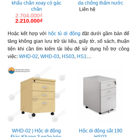
khẩu chân xoay có gác
da chống thấm nước
chân
Liên hệ
2.704.000
₫
Giá
2.210.000
₫
Giá
gốc
hiện
là:
tại
Hoặc kết hợp với
hộc tủ di động
đặt dưới gầm bàn để
2.704.000₫.
là:
2.210.000₫.
tăng không gian lưu trữ tài liệu, giấy tờ, sổ sách, thuận
tiện khi cần tìm kiếm tài liệu để sử dụng hỗ trợ công
việc:
WHD-02
,
WHD-03
,
HS03
,
HS1
…
WHD-02 | Hộc di động
Hộc di động sắt 190
Đức Khang 3 ngăn kéo,
HS03