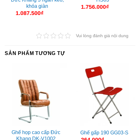
khóa giàn
1.756.000
₫
1.087.500
₫
Vui lòng đánh giá nội dung
SẢN PHẨM TƯƠNG TỰ
Ghế họp cao cấp Đức
Ghế gấp 190 GG03-S
Khang DK-V1002
264.000
₫