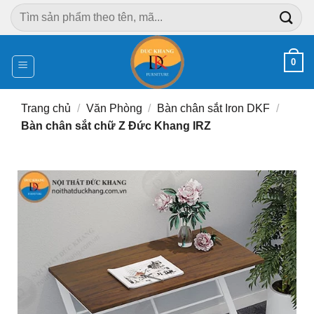
Chuyển
Tìm
đến
kiếm:
nội
dung
0
Trang chủ
/
Văn Phòng
/
Bàn chân sắt Iron DKF
/
Bàn chân sắt chữ Z Đức Khang IRZ