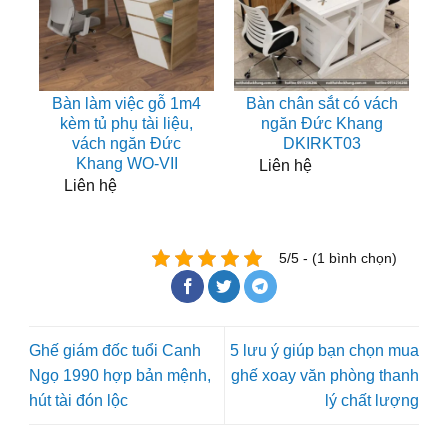
Bàn làm việc gỗ 1m4
Bàn chân sắt có vách
kèm tủ phụ tài liệu,
ngăn Đức Khang
vách ngăn Đức
DKIRKT03
Khang WO-VII
Liên hệ
Liên hệ
5/5 - (1 bình chọn)
Ghế giám đốc tuổi Canh
5 lưu ý giúp bạn chọn mua
Ngọ 1990 hợp bản mệnh,
ghế xoay văn phòng thanh
hút tài đón lộc
lý chất lượng