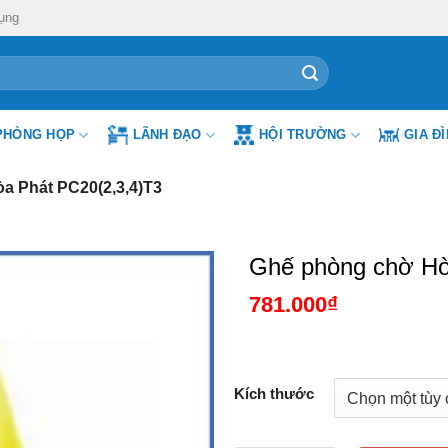
ụng
PHÒNG HỌP
LÃNH ĐẠO
HỘI TRƯỜNG
GIA Đ
a Phát PC20(2,3,4)T3
Ghế phòng chờ Hò
781.000
₫
Kích thước