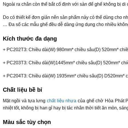
Ngoài ra chân còn thể bắt cố định với sàn để ghế không bị di 
Do có thiết kế đơn giản nên sản phẩm này có thể dùng cho nh
… Đa số các mẫu ghế đều dễ dàng ứng dụng cho nhiều không 
Kích thước đa dạng
+ PC202T3: Chiều dài(W) 980mm* chiều sâu(D) 520mm* chi
+ PC203T3: Chiều dài(W)1445mm* chiều sâu(D) 520mm* chi
+ PC204T3: Chiều dài(W) 1935mm* chiều sâu(D) D520mm* 
Chất liệu bề bỉ
Mặt ngồi và tựa lưng
chất liệu nhựa
của ghế chờ Hòa Phát PC
nhiệt tốt, không bị han gỉ hay bị tác nhân thời tiết ăn mòn, s
Màu sắc tùy chọn