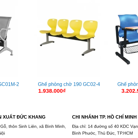
 GC01M-2
Ghế phòng chờ 190 GC02-4
Ghế phòn
1.938.000
₫
3.202.
N XUẤT ĐỨC KHANG
CHI NHÁNH TP. HỒ CHÍ MINH
 Gỗ, thôn Sinh Liên, xã Bình Minh,
Địa chỉ: 14 đường số 40 KDC Vạn
Nội
Bình Phước, Thủ Đức, TP.HCM