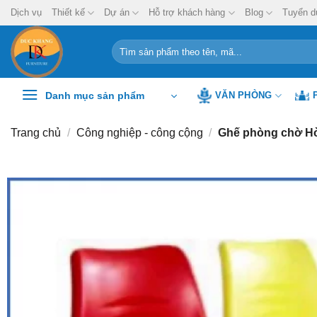
Chuyển
Dịch vụ
Thiết kế
Dự án
Hỗ trợ khách hàng
Blog
Tuyển d
đến
nội
Tìm
kiếm:
dung
Danh mục sản phẩm
VĂN PHÒNG
Trang chủ
/
Công nghiệp - công cộng
/
Ghế phòng chờ Hò