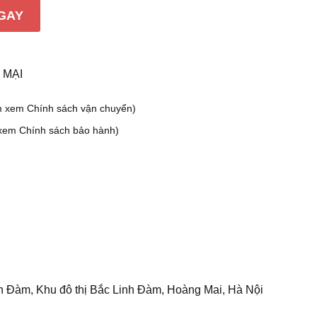
C20(2,3,4)T3 số lượng
GAY
 MẠI
m xem Chính sách vận chuyển)
xem Chính sách bảo hành)
h Đàm, Khu đô thị Bắc Linh Đàm, Hoàng Mai, Hà Nội