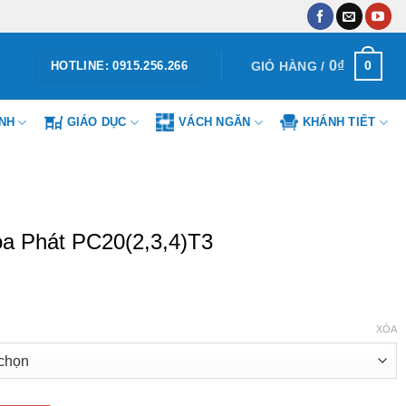
0
₫
0
GIỎ HÀNG /
HOTLINE: 0915.256.266
ÌNH
GIÁO DỤC
VÁCH NGĂN
KHÁNH TIẾT
a Phát PC20(2,3,4)T3
XÓA