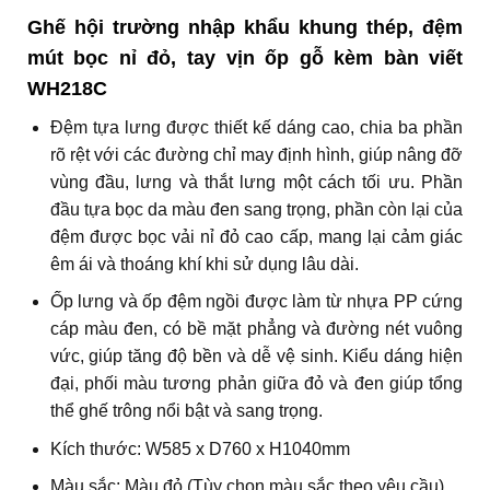
Ghế hội trường nhập khẩu khung thép, đệm
mút bọc nỉ đỏ, tay vịn ốp gỗ kèm bàn viết
WH218C
Đệm tựa lưng được thiết kế dáng cao, chia ba phần
rõ rệt với các đường chỉ may định hình, giúp nâng đỡ
vùng đầu, lưng và thắt lưng một cách tối ưu. Phần
đầu tựa bọc da màu đen sang trọng, phần còn lại của
đệm được bọc vải nỉ đỏ cao cấp, mang lại cảm giác
êm ái và thoáng khí khi sử dụng lâu dài.
Ốp lưng và ốp đệm ngồi được làm từ nhựa PP cứng
cáp màu đen, có bề mặt phẳng và đường nét vuông
vức, giúp tăng độ bền và dễ vệ sinh. Kiểu dáng hiện
đại, phối màu tương phản giữa đỏ và đen giúp tổng
thể ghế trông nổi bật và sang trọng.
Kích thước: W585 x D760 x H1040mm
Màu sắc: Màu đỏ (Tùy chọn màu sắc theo yêu cầu).