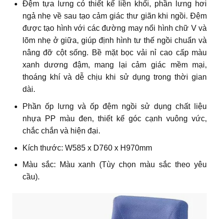
Đệm tựa lưng có thiết kế liền khối, phần lưng hơi
ngả nhẹ về sau tạo cảm giác thư giãn khi ngồi. Đệm
được tạo hình với các đường may nổi hình chữ V và
lõm nhẹ ở giữa, giúp định hình tư thế ngồi chuẩn và
nâng đỡ cột sống. Bề mặt bọc vải nỉ cao cấp màu
xanh dương đậm, mang lại cảm giác mềm mại,
thoáng khí và dễ chịu khi sử dụng trong thời gian
dài.
Phần ốp lưng và ốp đệm ngồi sử dụng chất liệu
nhựa PP màu đen, thiết kế góc cạnh vuông vức,
chắc chắn và hiện đại.
Kích thước: W585 x D760 x H970mm
Màu sắc: Màu xanh (Tùy chọn màu sắc theo yêu
cầu).