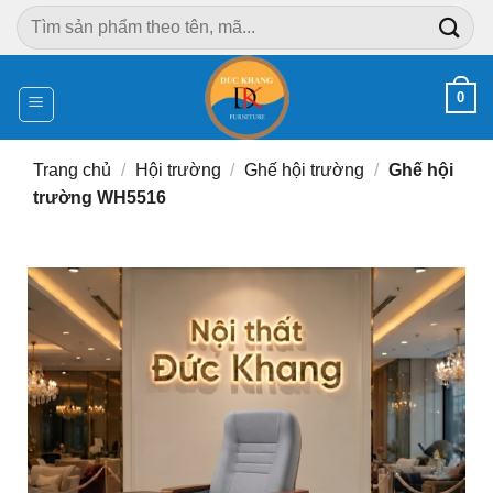
Chuyển
Tìm
đến
kiếm:
nội
dung
0
Trang chủ
/
Hội trường
/
Ghế hội trường
/
Ghế hội
trường WH5516