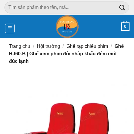
Chuyển
Tìm
đến
kiếm:
nội
dung
0
Trang chủ
/
Hội trường
/
Ghế rạp chiếu phim
/
Ghế
HJ60-B | Ghế xem phim đôi nhập khẩu đệm mút
đúc lạnh