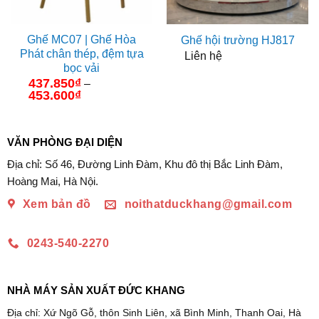
Ghế MC07 | Ghế Hòa
Ghế hội trường HJ817
Phát chân thép, đệm tựa
Liên hệ
bọc vải
437.850
₫
–
453.600
₫
Khoảng
giá:
từ
437.850₫
đến
VĂN PHÒNG ĐẠI DIỆN
453.600₫
Địa chỉ: Số 46, Đường Linh Đàm, Khu đô thị Bắc Linh Đàm,
Hoàng Mai, Hà Nội.
Xem bản đồ
noithatduckhang@gmail.com
0243-540-2270
NHÀ MÁY SẢN XUẤT ĐỨC KHANG
Địa chỉ: Xứ Ngõ Gỗ, thôn Sinh Liên, xã Bình Minh, Thanh Oai, Hà