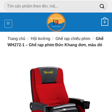
Chuyển
Tìm
đến
kiếm:
nội
dung
0
Trang chủ
/
Hội trường
/
Ghế rạp chiếu phim
/
Ghế
WH272-1 – Ghế rạp phim Đức Khang đơn, màu đỏ