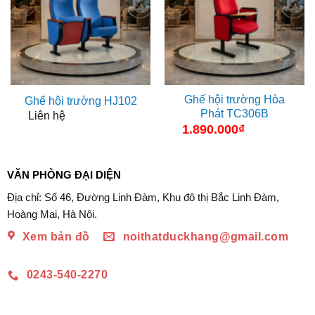
Ghế hội trường Hòa
Ghế hội trường HJ102
Phát TC306B
Liên hệ
1.890.000
₫
VĂN PHÒNG ĐẠI DIỆN
Địa chỉ: Số 46, Đường Linh Đàm, Khu đô thị Bắc Linh Đàm,
Hoàng Mai, Hà Nội.
Xem bản đồ
noithatduckhang@gmail.com
0243-540-2270