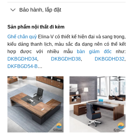
Bảo hành, lắp đặt
Sản phẩm nội thất đi kèm
Ghế chân quỳ
Elina-V có thiết kế hiện đại và sang trọng,
kiểu dáng thanh lịch, màu sắc đa dạng nên có thể kết
hợp được với nhiều mẫu
bàn giám đốc
như:
DKBGDHD34
,
DKBGDHD38
,
DKBGDHD32
,
DKFBGD54-B
…