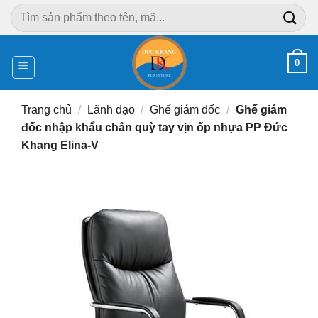
Chuyển
Tìm
đến
kiếm:
nội
dung
0
Trang chủ
/
Lãnh đạo
/
Ghế giám đốc
/
Ghế giám
đốc nhập khẩu chân quỳ tay vịn ốp nhựa PP Đức
Khang Elina-V