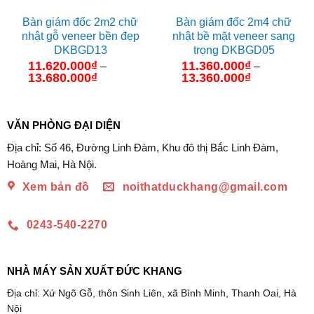
Bàn giám đốc 2m2 chữ
Bàn giám đốc 2m4 chữ
nhật gỗ veneer bền đẹp
nhật bề mặt veneer sang
DKBGD13
trọng DKBGD05
11.620.000
₫
11.360.000
₫
–
–
13.680.000
₫
Khoảng
13.360.000
₫
Khoảng
giá:
giá:
từ
từ
11.620.000₫
11.360.000₫
đến
đến
VĂN PHÒNG ĐẠI DIỆN
13.680.000₫
13.360.000₫
Địa chỉ: Số 46, Đường Linh Đàm, Khu đô thị Bắc Linh Đàm,
Hoàng Mai, Hà Nội.
Xem bản đồ
noithatduckhang@gmail.com
0243-540-2270
NHÀ MÁY SẢN XUẤT ĐỨC KHANG
Địa chỉ: Xứ Ngõ Gỗ, thôn Sinh Liên, xã Bình Minh, Thanh Oai, Hà
Nội