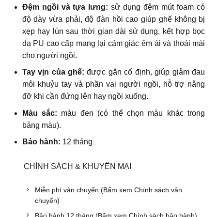
Đệm ngồi và tựa lưng:
sử dụng đệm mút foam có
độ dày vừa phải, độ đàn hồi cao giúp ghế không bị
xẹp hay lún sau thời gian dài sử dụng, kết hợp bọc
da PU cao cấp mang lại cảm giác êm ái và thoải mái
cho người ngồi.
Tay vịn của ghế:
được gắn cố định, giúp giảm đau
mỏi khuỷu tay và phần vai người ngồi, hỗ trợ nâng
đỡ khi cần đứng lên hay ngồi xuống.
Màu sắc:
màu đen (có thể chọn màu khác trong
bảng màu).
Bảo hành:
12 tháng
CHÍNH SÁCH & KHUYẾN MẠI
Miễn phí vận chuyển (Bấm xem Chính sách vận
chuyển)
Bảo hành 12 tháng (Bấm xem Chính sách bảo hành)