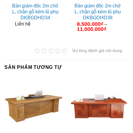
Bàn giám đốc 2m chữ
Bàn giám đốc 2m chữ
L, chân gỗ kèm tủ phụ
L, chân gỗ kèm tủ phụ
DKBGDHD34
DKBGDHD38
8.500.000
₫
Liên hệ
–
11.000.000
₫
Khoảng
giá:
từ
8.500.000₫
đến
Vui lòng đánh giá nội dung
11.000.000₫
SẢN PHẨM TƯƠNG TỰ