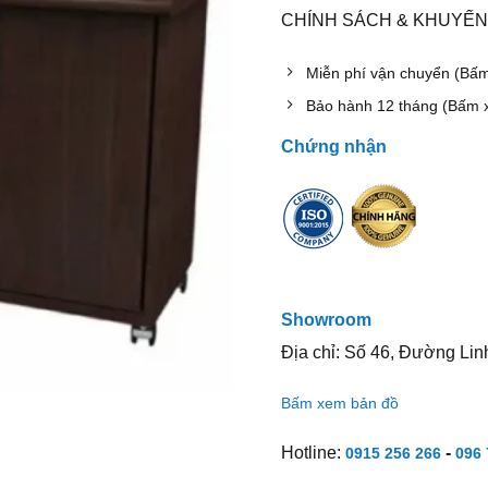
CHÍNH SÁCH & KHUYẾN
Miễn phí vận chuyển (Bấ
Bảo hành 12 tháng (Bấm 
Chứng nhận
Showroom
Địa chỉ: Số 46, Đường Lin
Bấm xem bản đồ
Hotline:
-
0915 256 266
096 