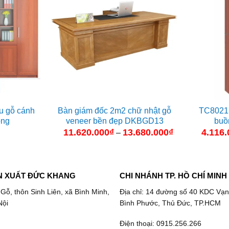
ệu gỗ cánh
Bàn giám đốc 2m2 chữ nhật gỗ
TC8021D
ồng
veneer bền đẹp DKBGD13
buồ
11.620.000
₫
13.680.000
₫
Khoảng
4.116.
–
giá:
từ
11.620.000₫
đến
13.680.000₫
N XUẤT ĐỨC KHANG
CHI NHÁNH TP. HỒ CHÍ MINH
 Gỗ, thôn Sinh Liên, xã Bình Minh,
Địa chỉ: 14 đường số 40 KDC Vạn
Nội
Bình Phước, Thủ Đức, TP.HCM
Điện thoại: 0915.256.266