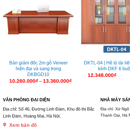
Bàn giám đốc 2m gỗ Veneer
DKTL-04 | Hệ tủ tài li
hiện đại và sang trọng
kính DKF 6 bu
DKBGD10
12.348.000
₫
10.260.000
₫
13.360.000
₫
Khoảng
–
giá:
từ
10.260.000₫
đến
VĂN PHÒNG ĐẠI DIỆN
NHÀ MÁY SẢ
13.360.000₫
Địa chỉ: Số 46, Đường Linh Đàm, Khu đô thị Bắc
Địa chỉ: Xứ Ngõ
Thanh Oai, Hà 
Linh Đàm, Hoàng Mai, Hà Nội.
Xem bản đồ