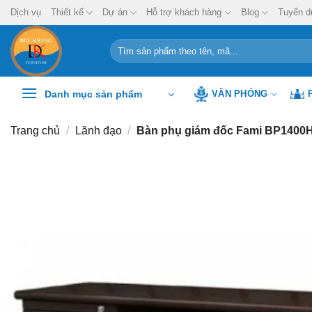
Chuyển
Dịch vụ
Thiết kế
Dự án
Hỗ trợ khách hàng
Blog
Tuyển d
đến
nội
Tìm
kiếm:
dung
Danh mục sản phẩm
VĂN PHÒNG
Trang chủ
/
Lãnh đạo
/
Bàn phụ giám đốc Fami BP1400