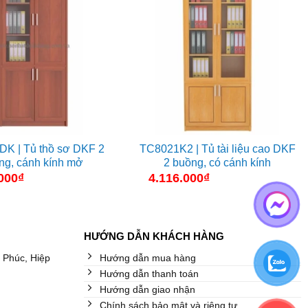
K | Tủ thồ sơ DKF 2
TC8021K2 | Tủ tài liệu cao DKF
ng, cánh kính mở
2 buồng, có cánh kính
000
₫
4.116.000
₫
HƯỚNG DẪN KHÁCH HÀNG
 Phúc, Hiệp
Hướng dẫn mua hàng
Hướng dẫn thanh toán
Hướng dẫn giao nhận
Chính sách bảo mật và riêng tư