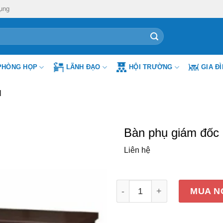
ụng
PHÒNG HỌP
LÃNH ĐẠO
HỘI TRƯỜNG
GIA Đ
H
Bàn phụ giám đốc
Liên hệ
Bàn phụ giám đốc Fami B
MUA N