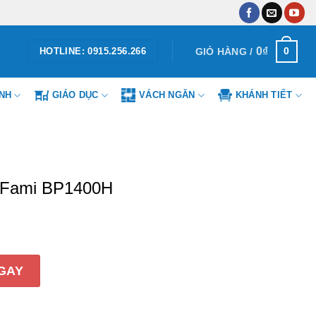
0
₫
0
GIỎ HÀNG /
HOTLINE: 0915.256.266
ÌNH
GIÁO DỤC
VÁCH NGĂN
KHÁNH TIẾT
 Fami BP1400H
P1400H số lượng
GAY