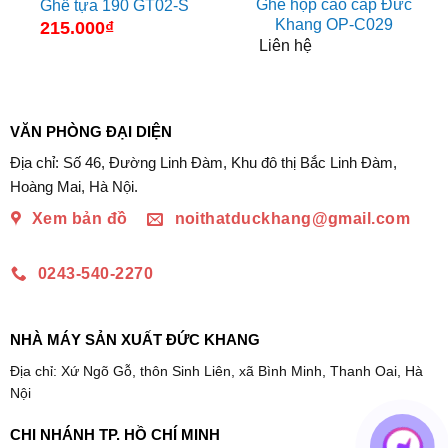
Ghế họp cao cấp Đức
Ghế tựa 190 GT02-S
Khang OP-C029
215.000
₫
Liên hệ
VĂN PHÒNG ĐẠI DIỆN
Địa chỉ: Số 46, Đường Linh Đàm, Khu đô thị Bắc Linh Đàm,
Hoàng Mai, Hà Nội.
Xem bản đồ
noithatduckhang@gmail.com
0243-540-2270
NHÀ MÁY SẢN XUẤT ĐỨC KHANG
Địa chỉ: Xứ Ngõ Gỗ, thôn Sinh Liên, xã Bình Minh, Thanh Oai, Hà
Nội
CHI NHÁNH TP. HỒ CHÍ MINH