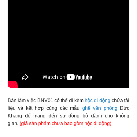
Bàn làm việc BNV01 có thể đi kèm
hộc di động
chứa tài
liệu và kết hợp cùng các mẫu
ghế văn phòng
Đức
Khang để mang đến sự đồng bộ dành cho không
gian.
(giá sản phẩm chưa bao gồm hộc di động)