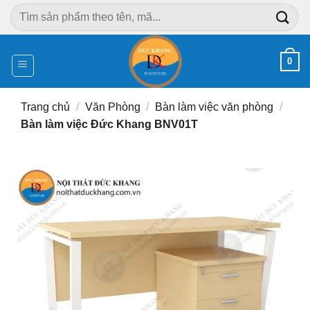
Chuyển
Tìm
đến
kiếm:
nội
dung
0
Trang chủ
/
Văn Phòng
/
Bàn làm việc văn phòng
/
Bàn làm việc Đức Khang BNV01T