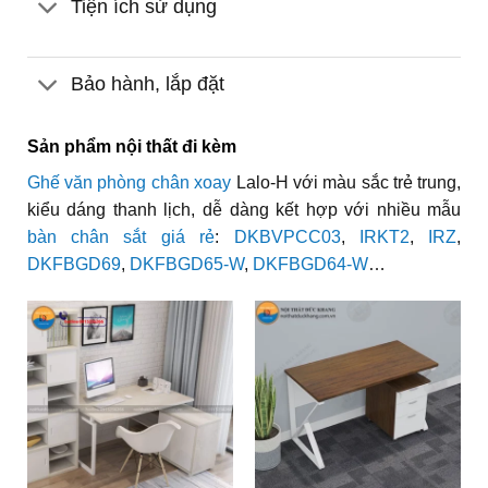
Tiện ích sử dụng
Bảo hành, lắp đặt
Sản phẩm nội thất đi kèm
Ghế văn phòng chân xoay
Lalo-H với màu sắc trẻ trung,
kiểu dáng thanh lịch, dễ dàng kết hợp với nhiều mẫu
bàn chân sắt giá rẻ
:
DKBVPCC03
,
IRKT2
,
IRZ
,
DKFBGD69
,
DKFBGD65-W
,
DKFBGD64-W
…