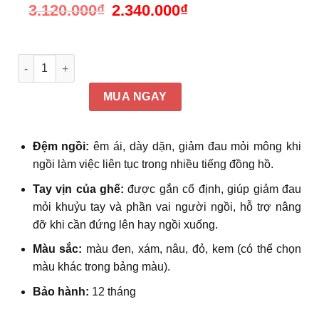
3.120.000
₫
Giá
2.340.000
₫
Giá
gốc
hiện
là:
tại
3.120.000₫.
là:
2.340.000₫.
Ghế văn phòng có tựa đầu 2D êm ái, chân nhựa màu đen Lal
MUA NGAY
Đệm ngồi:
êm ái, dày dặn, giảm đau mỏi mông khi
ngồi làm việc liên tục trong nhiều tiếng đồng hồ.
Tay vịn của ghế:
được gắn cố định, giúp giảm đau
mỏi khuỷu tay và phần vai người ngồi, hỗ trợ nâng
đỡ khi cần đứng lên hay ngồi xuống.
Màu sắc:
màu đen, xám, nâu, đỏ, kem (có thể chọn
màu khác trong bảng màu).
Bảo hành:
12 tháng