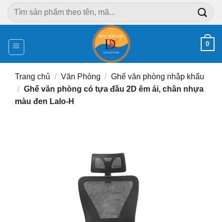
Chuyển
Tìm
đến
kiếm:
nội
dung
0
Trang chủ
/
Văn Phòng
/
Ghế văn phòng nhập khẩu
/
Ghế văn phòng có tựa đầu 2D êm ái, chân nhựa
màu đen Lalo-H