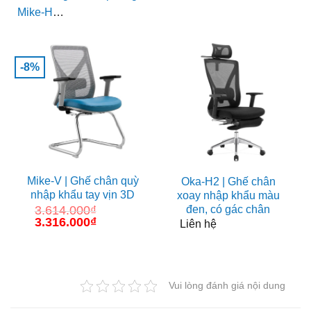
Mike-H
…
-8%
Mike-V | Ghế chân quỳ
Oka-H2 | Ghế chân
nhập khẩu tay vịn 3D
xoay nhập khẩu màu
đen, có gác chân
3.614.000
₫
Giá
3.316.000
₫
Giá
Liên hệ
gốc
hiện
là:
tại
3.614.000₫.
là:
3.316.000₫.
Vui lòng đánh giá nội dung