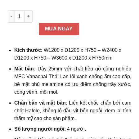
Cụm bàn làm việc nhóm 4 người ngồi vách ngăn kèm tủ phụ
MUA NGAY
Kích thước:
W1200 x D1200 x H750 – W2400 x
D1200 x H750 – W3600 x D1200 x H750mm
Mặt bàn:
Dày 25mm với
chất liệu gỗ công nghiệp
MFC Vanachai Thái Lan lõi xanh chống ẩm cao cấp,
bề mặt phủ melamine có ưu điểm chống trầy xước,
cong vênh, mối mọt.
Chân bàn và mặt bàn:
Liên kết chắc chắn bởi cam
chốt Hafele, không lộ đầu vít bên ngoài, đem lại tính
thẩm mỹ cao cho sản phẩm.
Số lượng người ngồi:
4 người.