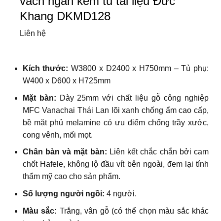
vách ngăn kèm tủ tài liệu Đức
Khang DKMD128
Liên hệ
Kích thước:
W3800 x D2400 x H750mm
– Tủ phụ:
W400 x D600 x H725mm
Mặt bàn:
Dày 25mm với
chất liệu gỗ công nghiệp
MFC Vanachai Thái Lan lõi xanh chống ẩm cao cấp,
bề mặt phủ melamine có ưu điểm chống trầy xước,
cong vênh, mối mọt.
Chân bàn và mặt bàn:
Liên kết chắc chắn bởi cam
chốt Hafele, không lộ đầu vít bên ngoài, đem lại tính
thẩm mỹ cao cho sản phẩm.
Số lượng người ngồi:
4 người.
Màu sắc:
Trắng, vân gỗ (có thể chọn màu sắc khác