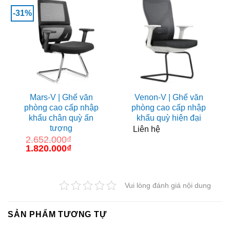
-31%
Mars-V | Ghế văn
Venon-V | Ghế văn
phòng cao cấp nhập
phòng cao cấp nhập
khẩu chân quỳ ấn
khẩu quỳ hiện đại
tượng
Liên hệ
2.652.000
₫
Giá
1.820.000
₫
Giá
gốc
hiện
là:
tại
2.652.000₫.
là:
1.820.000₫.
Vui lòng đánh giá nội dung
SẢN PHẨM TƯƠNG TỰ