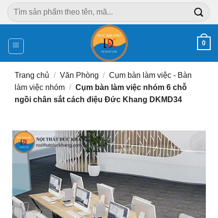
Chuyển
Tìm
đến
kiếm:
nội
dung
0
Trang chủ
/
Văn Phòng
/
Cụm bàn làm việc - Bàn
làm việc nhóm
/
Cụm bàn làm việc nhóm 6 chỗ
ngồi chân sắt cách điệu Đức Khang DKMD34