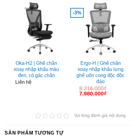
-3%
Oka-H2 | Ghế chân
Ergo-H | Ghế chân
xoay nhập khẩu màu
xoay nhập khẩu lưng
đen, có gác chân
ghế uốn cong độc độc
đáo
Liên hệ
8.216.000
₫
Giá
7.980.000
₫
Giá
gốc
hiện
là:
tại
8.216.000₫.
là:
7.980.000₫.
Vui lòng đánh giá nội dung
SẢN PHẨM TƯƠNG TỰ