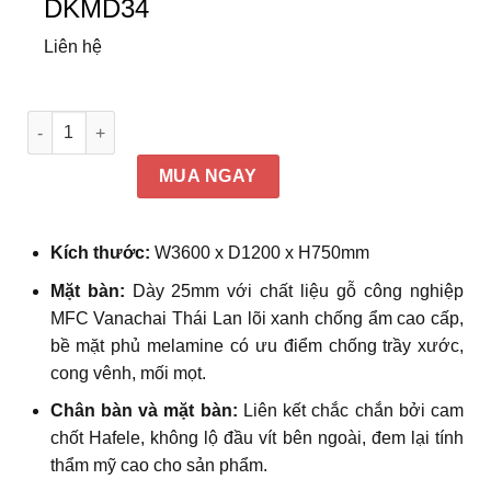
DKMD34
Liên hệ
Cụm bàn làm việc nhóm 6 chỗ ngồi chân sắt cách điệu Đức
MUA NGAY
Kích thước:
W36
00 x D1200 x H750mm
Mặt bàn:
Dày 25mm với
chất liệu gỗ công nghiệp
MFC Vanachai Thái Lan lõi xanh chống ẩm cao cấp,
bề mặt phủ melamine có ưu điểm chống trầy xước,
cong vênh, mối mọt.
Chân bàn và mặt bàn:
Liên kết chắc chắn bởi cam
chốt Hafele, không lộ đầu vít bên ngoài, đem lại tính
thẩm mỹ cao cho sản phẩm.