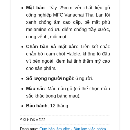
Mặt bàn:
Dày 25mm với
chất liệu gỗ
công nghiệp MFC Vanachai Thái Lan lõi
xanh chống ẩm cao cấp, bề mặt phủ
melamine có ưu điểm chống trầy xước,
cong vênh, mối mọt.
Chân bàn và mặt bàn:
Liên kết chắc
chắn bởi cam chốt Hafele, không lộ đầu
vít bên ngoài, đem lại tính thẩm mỹ cao
cho sản phẩm.
Số lượng người ngồi:
6
người.
Màu sắc:
Màu nâu gỗ (có thể chọn màu
sắc khác trong bảng màu).
Bảo hành:
12 tháng
SKU:
DKMD22
Danh mục:
Cụm bàn làm việc - Bàn làm việc nhóm
,