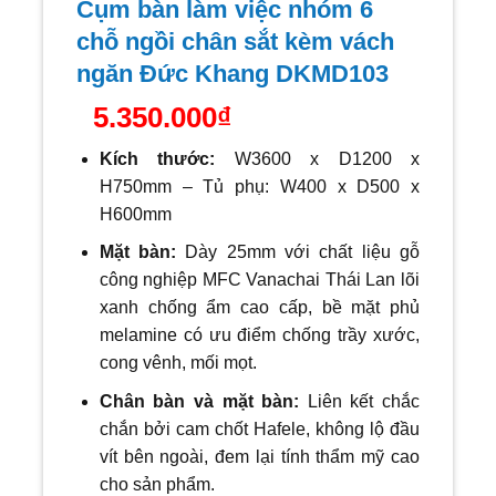
Cụm bàn làm việc nhóm 6
chỗ ngồi chân sắt kèm vách
ngăn Đức Khang DKMD103
5.350.000
₫
Kích thước:
W36
00 x D1200 x
H750mm – Tủ phụ: W400 x D500 x
H600mm
Mặt bàn:
Dày 25mm với
chất liệu gỗ
công nghiệp MFC Vanachai Thái Lan lõi
xanh chống ẩm cao cấp, bề mặt phủ
melamine có ưu điểm chống trầy xước,
cong vênh, mối mọt.
Chân bàn và mặt bàn:
Liên kết chắc
chắn bởi cam chốt Hafele, không lộ đầu
vít bên ngoài, đem lại tính thẩm mỹ cao
cho sản phẩm.