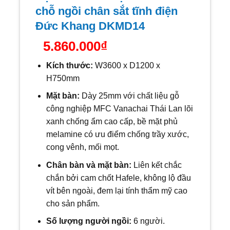
chỗ ngồi chân sắt tĩnh điện
Đức Khang DKMD14
5.860.000
₫
Kích thước:
W36
00 x D1200 x
H750mm
Mặt bàn:
Dày 25mm với
chất liệu gỗ
công nghiệp MFC Vanachai Thái Lan lõi
xanh chống ẩm cao cấp, bề mặt phủ
melamine có ưu điểm chống trầy xước,
cong vênh, mối mọt.
Chân bàn và mặt bàn:
Liên kết chắc
chắn bởi cam chốt Hafele, không lộ đầu
vít bên ngoài, đem lại tính thẩm mỹ cao
cho sản phẩm.
Số lượng người ngồi:
6
người.