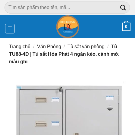
Chuyển
Tìm
đến
kiếm:
nội
dung
0
Trang chủ
/
Văn Phòng
/
Tủ sắt văn phòng
/
Tủ
TU88-4D | Tủ sắt Hòa Phát 4 ngăn kéo, cánh mở,
màu ghi