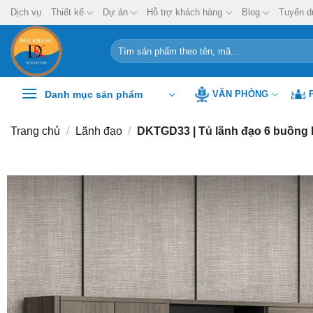
Chuyển
Dịch vụ
Thiết kế
Dự án
Hỗ trợ khách hàng
Blog
Tuyển d
đến
nội
Tìm
kiếm:
dung
Danh mục sản phẩm
VĂN PHÒNG
Trang chủ
/
Lãnh đạo
/
DKTGD33 | Tủ lãnh đạo 6 buồng 