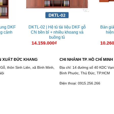
trung DKF
DKTL-02 | Hệ tủ tài liệu DKF gỗ
Bàn gi
g cánh
CN bền bỉ + nhiều khoang và
hiện
buồng tủ
14.159.000
₫
10.260
N XUẤT ĐỨC KHANG
CHI NHÁNH TP. HỒ CHÍ MINH
 Gỗ, thôn Sinh Liên, xã Bình Minh,
Địa chỉ: 14 đường số 40 KDC Vạn
Nội
Bình Phước, Thủ Đức, TP.HCM
Điện thoại: 0915.256.266