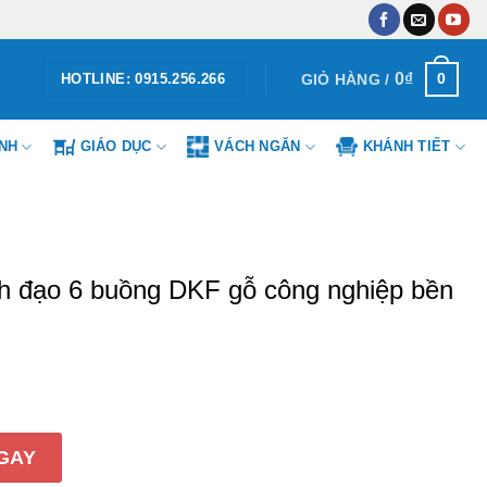
0
₫
0
GIỎ HÀNG /
HOTLINE: 0915.256.266
ÌNH
GIÁO DỤC
VÁCH NGĂN
KHÁNH TIẾT
h đạo 6 buồng DKF gỗ công nghiệp bền
buồng DKF gỗ công nghiệp bền bỉ số lượng
GAY