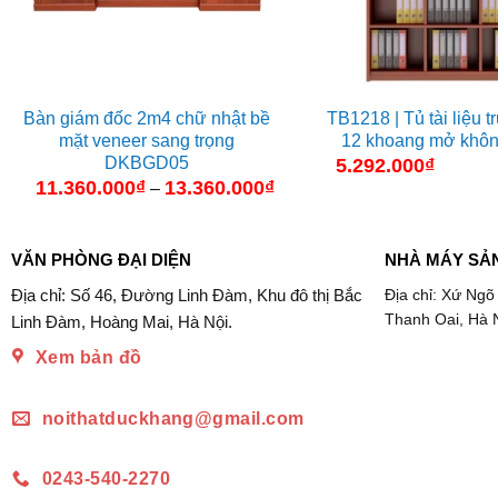
Bàn giám đốc 2m4 chữ nhật bề
TB1218 | Tủ tài liệu 
mặt veneer sang trọng
12 khoang mở khôn
DKBGD05
5.292.000
₫
11.360.000
₫
13.360.000
₫
Khoảng
–
giá:
từ
11.360.000₫
đến
VĂN PHÒNG ĐẠI DIỆN
NHÀ MÁY SẢ
13.360.000₫
Địa chỉ: Số 46, Đường Linh Đàm, Khu đô thị Bắc
Địa chỉ: Xứ Ngõ
Thanh Oai, Hà 
Linh Đàm, Hoàng Mai, Hà Nội.
Xem bản đồ
noithatduckhang@gmail.com
0243-540-2270