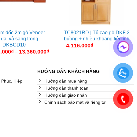
ám đốc 2m gỗ Veneer
TC8021RD | Tủ cao gỗ DKF 2
 đại và sang trọng
buồng + nhiều khoang tiện ích
DKBGD10
4.116.000
₫
.000
₫
13.360.000
₫
Khoảng
–
giá:
từ
10.260.000₫
đến
HƯỚNG DẪN KHÁCH HÀNG
13.360.000₫
 Phúc, Hiệp
Hướng dẫn mua hàng
Hướng dẫn thanh toán
Hướng dẫn giao nhận
Chính sách bảo mật và riêng tư