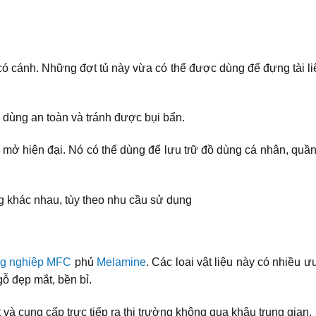
 có cánh. Những đợt tủ này vừa có thể được dùng để đựng tài li
ồ dùng an toàn và tránh được bụi bẩn.
 mở hiện đại. Nó có thể dùng để lưu trữ đồ dùng cá nhân, quần
g khác nhau, tùy theo nhu cầu sử dụng
g nghiệp
MFC
phủ
Melamine
. Các loại vật liệu này có nhiều
ỗ đẹp mắt, bền bỉ.
 cung cấp trực tiếp ra thị trường không qua khâu trung gian.