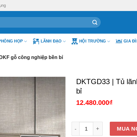
ụng
PHÒNG HỌP
LÃNH ĐẠO
HỘI TRƯỜNG
GIA Đ
DKF gỗ công nghiệp bền bỉ
DKTGD33 | Tủ lãn
bỉ
12.480.000
₫
DKTGD33 | Tủ lãnh đạo 6 
MUA N