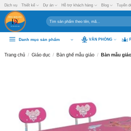
Chuyển
Dịch vụ
Thiết kế
Dự án
Hỗ trợ khách hàng
Blog
Tuyển d
đến
nội
Tìm
kiếm:
dung
Danh mục sản phẩm
VĂN PHÒNG
Trang chủ
/
Giáo dục
/
Bàn ghế mẫu giáo
/
Bàn mẫu giá