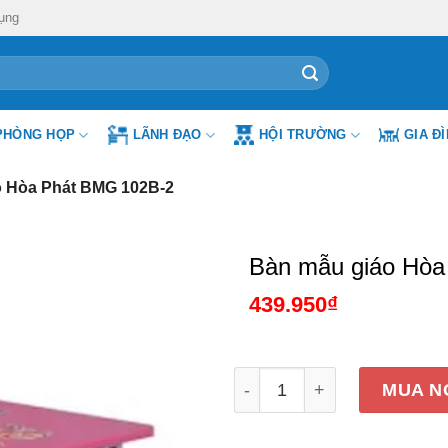
ụng
PHÒNG HỌP
LÃNH ĐẠO
HỘI TRƯỜNG
GIA Đ
o Hòa Phát BMG 102B-2
Bàn mẫu giáo Hòa
439.950
₫
Bàn mẫu giáo Hòa Phát BM
MUA N