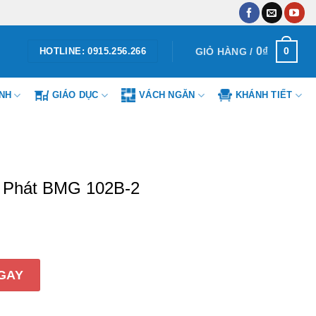
0
₫
0
GIỎ HÀNG /
HOTLINE: 0915.256.266
ÌNH
GIÁO DỤC
VÁCH NGĂN
KHÁNH TIẾT
 Phát BMG 102B-2
G 102B-2 số lượng
GAY