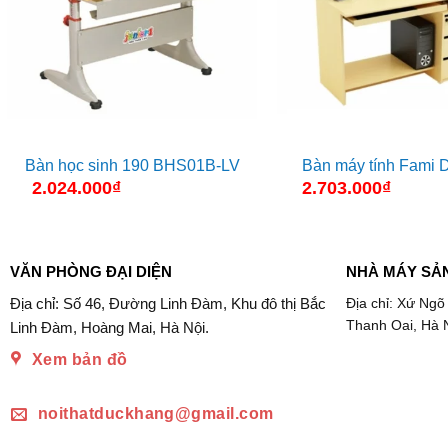
Bàn học sinh 190 BHS01B-LV
Bàn máy tính Fami 
2.024.000
₫
2.703.000
₫
VĂN PHÒNG ĐẠI DIỆN
NHÀ MÁY SẢ
Địa chỉ: Số 46, Đường Linh Đàm, Khu đô thị Bắc
Địa chỉ: Xứ Ngõ
Thanh Oai, Hà 
Linh Đàm, Hoàng Mai, Hà Nội.
Xem bản đồ
noithatduckhang@gmail.com