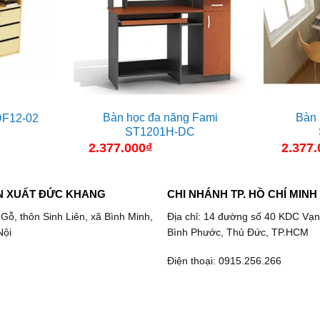
Bàn học đa năng Fami
Bàn 
DF12-02
ST1201H-DC
2.377.000
₫
2.377.
N XUẤT ĐỨC KHANG
CHI NHÁNH TP. HỒ CHÍ MINH
 Gỗ, thôn Sinh Liên, xã Bình Minh,
Địa chỉ: 14 đường số 40 KDC Vạn
Nội
Bình Phước, Thủ Đức, TP.HCM
Điện thoại: 0915.256.266