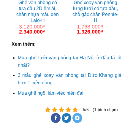
Ghế văn phòng có
Ghế xoay văn phòng
tựa đầu 2D êm ái,
lưng lưới có tựa đầu,
chân nhựa màu đen
chỗ gác chân Pennie-
Lalo-H
H
3.120.000
₫
1.768.000
₫
Giá
2.340.000
₫
Giá
Giá
1.326.000
₫
Giá
gốc
hiện
gốc
hiện
là:
tại
là:
tại
Xem thêm:
3.120.000₫.
là:
1.768.000₫.
là:
2.340.000₫.
1.326.000₫.
Mua ghế lưới văn phòng tại Hà Nội ở đâu là tốt
nhất?
3 mẫu ghế xoay văn phòng tại Đức Khang giá
hơn 1 triệu đồng
Mua ghế ngồi làm việc hiện đại
5/5 - (1 bình chọn)