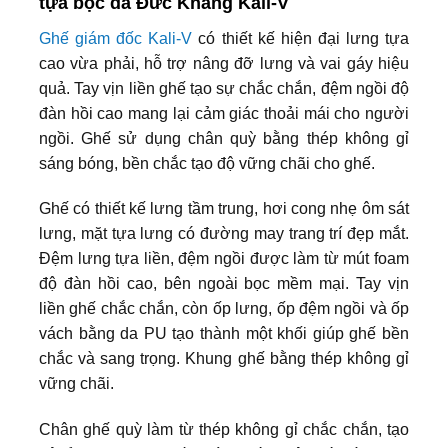
tựa bọc da Đức Khang Kali-V
Ghế giám đốc Kali-V
có thiết kế hiện đại lưng tựa
cao vừa phải, hỗ trợ nâng đỡ lưng và vai gáy hiệu
quả. Tay vịn liền ghế tạo sự chắc chắn, đệm ngồi độ
đàn hồi cao mang lại cảm giác thoải mái cho người
ngồi. Ghế sử dụng chân quỳ bằng thép không gỉ
sáng bóng, bền chắc tạo độ vững chãi cho ghế.
Ghế có thiết kế lưng tầm trung, hơi cong nhẹ ôm sát
lưng, mặt tựa lưng có đường may trang trí đẹp mắt.
Đệm lưng tựa liền, đệm ngồi được làm từ mút foam
độ đàn hồi cao, bên ngoài bọc mềm mại. Tay vịn
liền ghế chắc chắn, còn ốp lưng, ốp đệm ngồi và ốp
vách bằng da PU tạo thành một khối giúp ghế bền
chắc và sang trọng. Khung ghế bằng thép không gỉ
vững chãi.
Chân ghế quỳ làm từ thép không gỉ chắc chắn, tạo