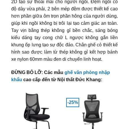
2D tạo sự thoải mái cho người ngồi. Đệm ngồi có
độ dày vừa phải, 2 bên mép đệm được thiết kế cao
hơn phần giữa ôm trọn phần hông của người dùng,
giúp khi ngồi không bị trôi lại tạo cảm giác an toàn.
Tay vịn bằng thép không gỉ bền chắc, sáng bóng
kiểu dáng tay cong chữ L ngược không gắn liền
khung ốp lưng tạo sự độc đáo. Chân ghế có thiết kế
hình sao được làm từ thép không gỉ kết hợp bánh
xe nylon 60mm màu đen di chuyển linh hoạt.
ĐỪNG BỎ LỠ: Các mẫu
ghế văn phòng nhập
khẩu
cao cấp đến từ Nội thất Đức Khang:
-25%
-1