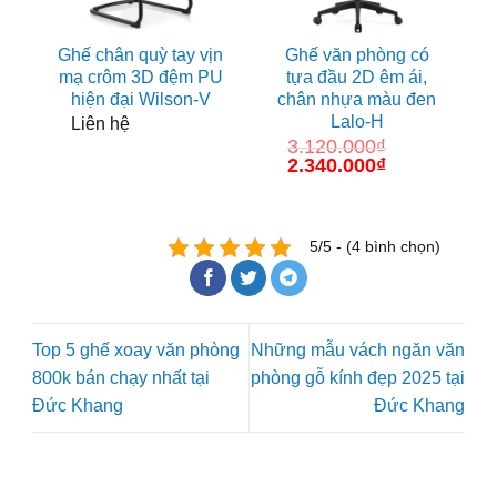
Ghế chân quỳ tay vịn
Ghế văn phòng có
mạ crôm 3D đệm PU
tựa đầu 2D êm ái,
hiện đại Wilson-V
chân nhựa màu đen
Lalo-H
Liên hệ
3.120.000
₫
Giá
2.340.000
₫
Giá
gốc
hiện
là:
tại
3.120.000₫.
là:
2.340.000₫.
5/5 - (4 bình chọn)
Top 5 ghế xoay văn phòng
Những mẫu vách ngăn văn
800k bán chạy nhất tại
phòng gỗ kính đẹp 2025 tại
Đức Khang
Đức Khang