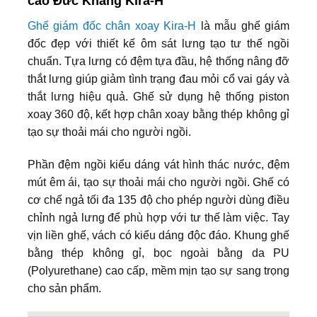
cao Đức Khang Kira-H
Ghế giám đốc chân xoay Kira-H
là mẫu ghế giám
đốc đẹp với thiết kế ôm sát lưng tạo tư thế ngồi
chuẩn. Tựa lưng có đệm tựa đầu, hệ thống nâng đỡ
thắt lưng giúp giảm tình trạng đau mỏi cổ vai gáy và
thắt lưng hiệu quả. Ghế sử dụng hệ thống piston
xoay 360 độ, kết hợp chân xoay bằng thép không gỉ
tạo sự thoải mái cho người ngồi.
Phần đệm ngồi kiểu dáng vát hình thác nước, đệm
mút êm ái, tạo sự thoải mái cho người ngồi. Ghế có
cơ chế ngả tối đa 135 độ
cho phép người dùng điều
chỉnh ngả lưng để phù hợp với tư thế làm việc. Tay
vịn liền ghế, vách có kiểu dáng độc đáo. Khung ghế
bằng thép không gỉ, bọc ngoài bằng da PU
(Polyurethane) cao cấp, mềm mịn tạo sự sang trọng
cho sản phẩm.