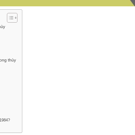
hủy
ong thủy
 1984?