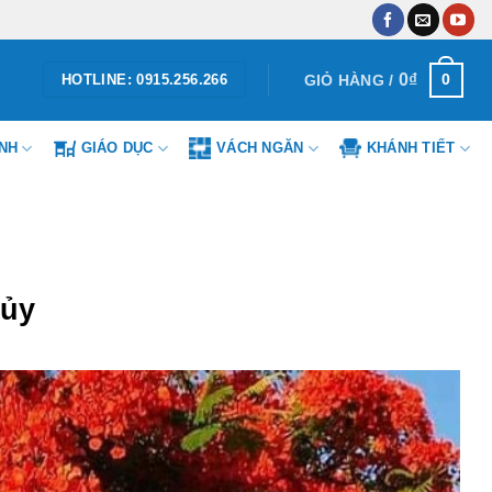
0
₫
0
GIỎ HÀNG /
HOTLINE: 0915.256.266
ÌNH
GIÁO DỤC
VÁCH NGĂN
KHÁNH TIẾT
hủy