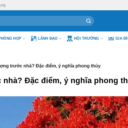
ụng
PHÒNG HỌP
LÃNH ĐẠO
HỘI TRƯỜNG
GIA Đ
ợng trước nhà? Đặc điểm, ý nghĩa phong thủy
 nhà? Đặc điểm, ý nghĩa phong t