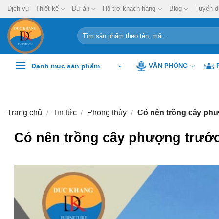
Chuyển
Dịch vụ
Thiết kế
Dự án
Hỗ trợ khách hàng
Blog
Tuyển d
đến
nội
Tìm
kiếm:
dung
Danh mục sản phẩm
VĂN PHÒNG
Trang chủ
/
Tin tức
/
Phong thủy
/
Có nên trồng cây phư
Có nên trồng cây phượng trước