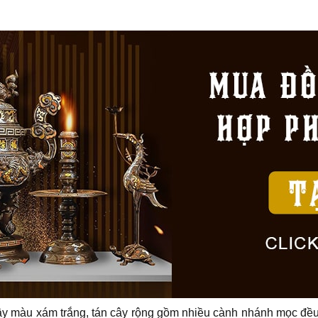
cây màu xám trắng, tán cây rộng gồm nhiều cành nhánh mọc đều