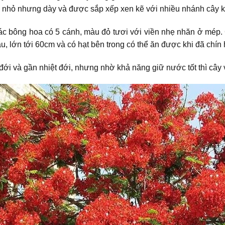
c nhỏ nhưng dày và được sắp xếp xen kẽ với nhiều nhánh cây k
 bông hoa có 5 cánh, màu đỏ tươi với viền nhẹ nhăn ở mép. C
, lớn tới 60cm và có hạt bên trong có thể ăn được khi đã chín
 đới và gần nhiệt đới, nhưng nhờ khả năng giữ nước tốt thì cây