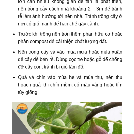
lớn cần nhiều không gian để tán lá phát triển,
nên trồng cây cách nhà khoảng 2 – 3m để tránh
rễ làm ảnh hưởng tới nền nhà. Tránh trồng cây ở
nơi có gió mạnh để hạn chế gãy cành.
Trước khi trồng nên trộn thêm phân hữu cơ hoặc
phân compost để cải thiện chất lượng đất.
Nên trồng cây vả vào mùa mưa hoặc mùa xuân
để cây dễ bén rễ. Dùng cọc tre hoặc gỗ để chống
đỡ cây con, tránh bị gió làm đổ.
Quả vả chín vào mùa hè và mùa thu, nên thu
hoạch quả khi chín mềm, có màu vàng hoặc tím
tùy giống.