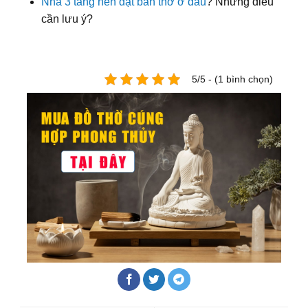
Nhà 3 tầng nên đặt bàn thờ ở đâu
? Những điều
cần lưu ý?
5/5 - (1 bình chọn)