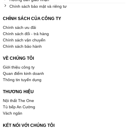
Chính sách bảo mật và riêng tư
CHÍNH SÁCH CỦA CÔNG TY
Chính sách ưu đãi
Chính sách đổi - trả hàng
Chính sách vận chuyển
Chính sách bảo hành
VỀ CHÚNG TÔI
Giới thiệu công ty
Quan điểm kinh doanh
Thông tin tuyển dụng
THƯƠNG HIỆU
Nội thất The One
Tủ bếp An Cường
Vách ngăn
KẾT NỐI VỚI CHÚNG TÔI