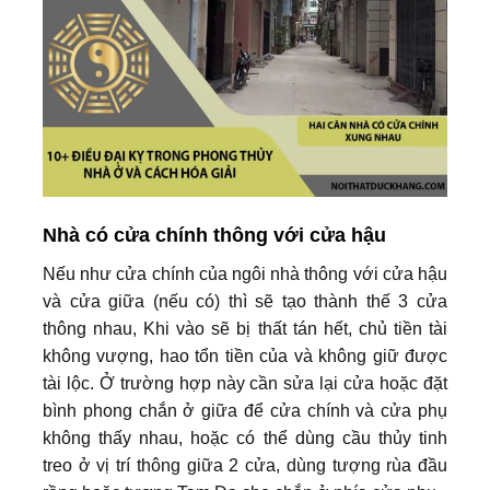
Nhà có cửa chính thông với cửa hậu
Nếu như cửa chính của ngôi nhà thông với cửa hậu
và cửa giữa (nếu có) thì sẽ tạo thành thế 3 cửa
thông nhau, Khi vào sẽ bị thất tán hết, chủ tiền tài
không vượng, hao tổn tiền của và không giữ được
tài lộc. Ở trường hợp này cần sửa lại cửa hoặc đặt
bình phong chắn ở giữa để cửa chính và cửa phụ
không thấy nhau, hoặc có thể dùng cầu thủy tinh
treo ở vị trí thông giữa 2 cửa, dùng tượng rùa đầu