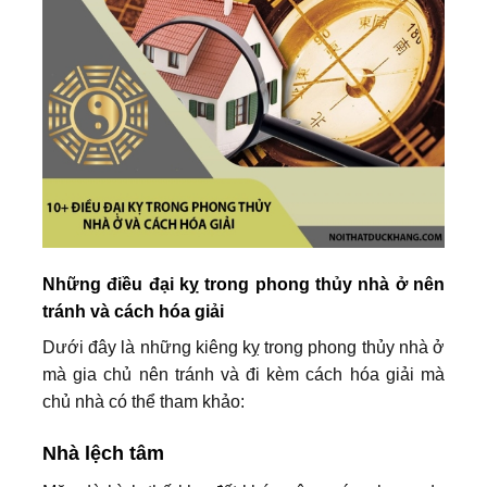
Những điều đại kỵ trong phong thủy nhà ở nên
tránh và cách hóa giải
Dưới đây là những kiêng kỵ trong phong thủy nhà ở
mà gia chủ nên tránh và đi kèm cách hóa giải mà
chủ nhà có thể tham khảo:
Nhà lệch tâm