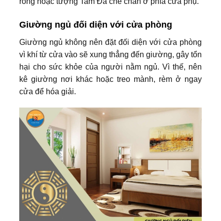
rồng hoặc tượng Tam Đa che chắn ở phía cửa phụ.
Giường ngủ đối diện với cửa phòng
Giường ngủ không nên đặt đối diện với cửa phòng
vì khí từ cửa vào sẽ xung thẳng đến giường, gây tổn
hại cho sức khỏe của người nằm ngủ. Vì thế, nên
kê giường nơi khác hoặc treo mành, rèm ở ngay
cửa để hóa giải.