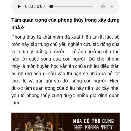
Tầm quan trọng của phong thủy trong xây dựng
nhà ở
Phong thủy là khái niệm đã xuất hiện từ rất lâu, bộ
môn này tập trung chủ yếu nghiên cứu tác động của
vị trí địa lý, đất, gió, nước… có ảnh hưởng như thế
nào tới cuộc sống của con người. Dù cho phong
thủy là môn huyền học vẫn ẩn chứa nhiều điều thần
bí, nhưng nếu đi sâu vào thì bạn sẽ nhận ra nó rất
thực tế và gần gũi với đời sống con người. Hiểu
được tầm quan trọng của điều này nên lúc xây nhà,
yếu tố phong thủy cũng được nhiều gia đình quan
tâm.