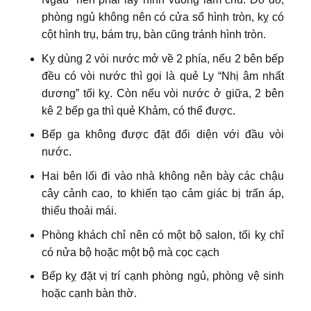
phòng ngủ không nên có cửa sổ hình tròn, kỵ có
cột hình trụ, bám trụ, bàn cũng tránh hình tròn.
Kỵ dùng 2 vòi nước mở về 2 phía, nếu 2 bên bếp
đều có vòi nước thì gọi là quẻ Ly “Nhị âm nhất
dương” tối kỵ. Còn nếu vòi nước ở giữa, 2 bên
kê 2 bếp ga thì quẻ Khảm, có thể được.
Bếp ga không được đặt đối diện với đầu vòi
nước.
Hai bên lối đi vào nhà không nên bày các chậu
cây cảnh cao, to khiến tạo cảm giác bị trấn áp,
thiểu thoải mái.
Phòng khách chỉ nên có một bộ salon, tối kỵ chỉ
có nửa bộ hoặc một bộ mà cọc cạch
Bếp kỵ đặt vị trí cạnh phòng ngủ, phòng vệ sinh
hoặc cạnh bàn thờ.