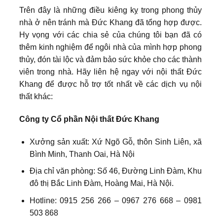
Trên đây là những điều kiêng kỵ trong phong thủy
nhà ở nên tránh mà Đức Khang đã tổng hợp được.
Hy vọng với các chia sẻ của chúng tôi bạn đã có
thêm kinh nghiệm để ngôi nhà của mình hợp phong
thủy, đón tài lộc và đảm bảo sức khỏe cho các thành
viên trong nhà. Hãy liên hệ ngay với nội thất Đức
Khang để được hỗ trợ tốt nhất về các dịch vụ nội
thất khác:
Công ty Cổ phần Nội thất Đức Khang
Xưởng sản xuất: Xứ Ngõ Gỗ, thôn Sinh Liên, xã
Bình Minh, Thanh Oai, Hà Nội
Địa chỉ văn phòng: Số 46, Đường Linh Đàm, Khu
đô thị Bắc Linh Đàm, Hoàng Mai, Hà Nội.
Hotline: 0915 256 266 – 0967 276 668 – 0981
503 868