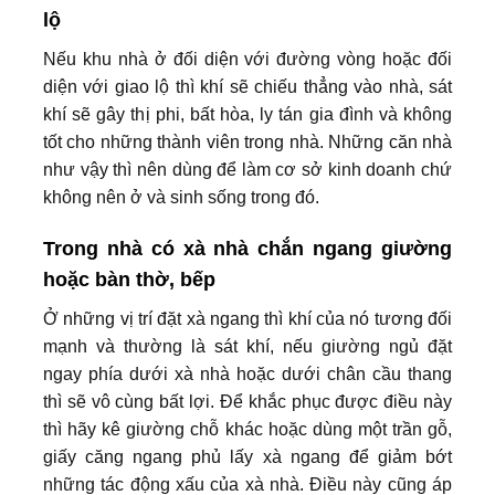
lộ
Nếu khu nhà ở đối diện với đường vòng hoặc đối
diện với giao lộ thì khí sẽ chiếu thẳng vào nhà, sát
khí sẽ gây thị phi, bất hòa, ly tán gia đình và không
tốt cho những thành viên trong nhà. Những căn nhà
như vậy thì nên dùng để làm cơ sở kinh doanh chứ
không nên ở và sinh sống trong đó.
Trong nhà có xà nhà chắn ngang giường
hoặc bàn thờ, bếp
Ở những vị trí đặt xà ngang thì khí của nó tương đối
mạnh và thường là sát khí, nếu giường ngủ đặt
ngay phía dưới xà nhà hoặc dưới chân cầu thang
thì sẽ vô cùng bất lợi. Để khắc phục được điều này
thì hãy kê giường chỗ khác hoặc dùng một trần gỗ,
giấy căng ngang phủ lấy xà ngang để giảm bớt
những tác động xấu của xà nhà. Điều này cũng áp