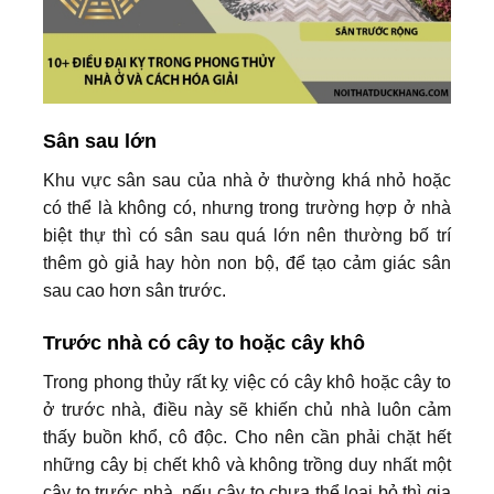
Sân sau lớn
Khu vực sân sau của nhà ở thường khá nhỏ hoặc
có thể là không có, nhưng trong trường hợp ở nhà
biệt thự thì có sân sau quá lớn nên thường bố trí
thêm gò giả hay hòn non bộ, để tạo cảm giác sân
sau cao hơn sân trước.
Trước nhà có cây to hoặc cây khô
Trong phong thủy rất kỵ việc có cây khô hoặc cây to
ở trước nhà, điều này sẽ khiến chủ nhà luôn cảm
thấy buồn khổ, cô độc. Cho nên cần phải chặt hết
những cây bị chết khô và không trồng duy nhất một
cây to trước nhà, nếu cây to chưa thể loại bỏ thì gia