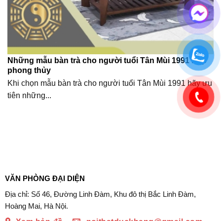
Những mẫu bàn trà cho người tuổi Tân Mùi 1991 hợp
phong thủy
Khi chọn mẫu bàn trà cho người tuổi Tân Mùi 1991 hãy ưu
tiên những...
VĂN PHÒNG ĐẠI DIỆN
Địa chỉ: Số 46, Đường Linh Đàm, Khu đô thị Bắc Linh Đàm,
Hoàng Mai, Hà Nội.