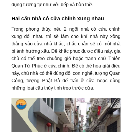
dụng tương tự như với bếp và bàn thờ.
Hai căn nhà có cửa chính xung nhau
Trong phong thủy, nếu 2 ngôi nhà có cửa chính
xung đối nhau thì sẽ làm cho khí nhà này xông
thẳng vào cửa nhà khác, chắc chắn sẽ có một nhà
bị ảnh hưởng xấu. Để khắc phục được điều này, gia
chủ có thể treo chuông gió hoặc tranh chữ Thiên
Quan Tứ Phúc ở cửa chính. Để có thể hóa giải điều
này, chủ nhà có thể dùng đôi con nghê, tượng Quan
Công, tượng Phật Bà để trấn ở cửa hoặc dùng
những loại cầu thủy tinh treo trước cửa.