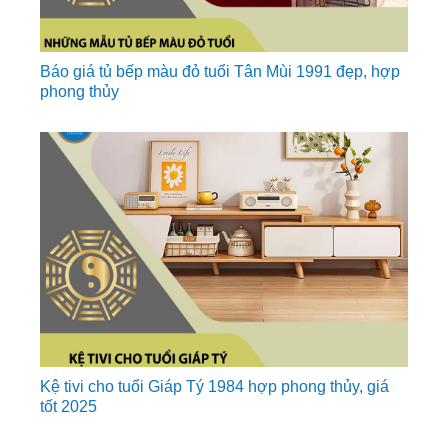
Báo giá tủ bếp màu đỏ tuổi Tân Mùi 1991 đẹp, hợp
phong thủy
Kệ tivi cho tuổi Giáp Tý 1984 hợp phong thủy, giá
tốt 2025