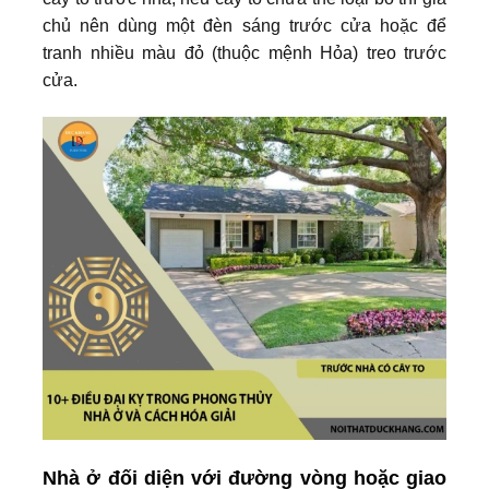
chủ nên dùng một đèn sáng trước cửa hoặc để
tranh nhiều màu đỏ (thuộc mệnh Hỏa) treo trước
cửa.
Nhà ở đối diện với đường vòng hoặc giao