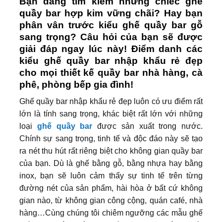
Bạn đang tìm kiếm những chiếc ghế
quầy bar hợp kim vững chãi? Hay bạn
phân vân trước kiểu ghế quầy bar gỗ
sang trọng? Câu hỏi của bạn sẽ được
giải đáp ngay lúc này! Điểm danh các
kiểu ghế quầy bar nhập khẩu rẻ đẹp
cho mọi thiết kế quầy bar nhà hàng, cà
phê, phòng bếp gia đình!
Ghế quầy bar nhập khẩu rẻ đẹp luôn có ưu điểm rất
lớn là tính sang trọng, khác biệt rất lớn với những
loại
ghế quầy bar
được sản xuất trong nước.
Chính sự sang trọng, tinh tế và độc đáo này sẽ tạo
ra nét thu hút rất riêng biệt cho không gian quầy bar
của bạn. Dù là ghế bằng gỗ, bằng nhựa hay bằng
inox, bạn sẽ luôn cảm thấy sự tinh tế trên từng
đường nét của sản phẩm, hài hòa ở bất cứ không
gian nào, từ không gian công cộng, quán café, nhà
hàng…Cùng chúng tôi chiêm ngưỡng các mẫu ghế