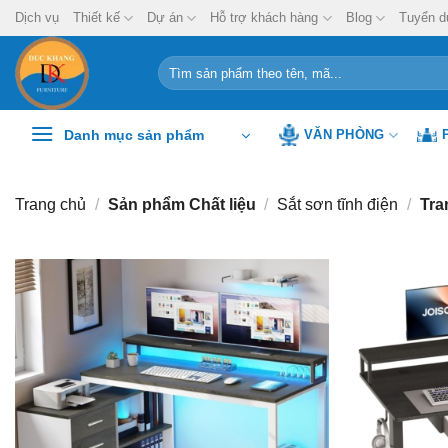
Chuyển
Dịch vụ
Thiết kế
Dự án
Hỗ trợ khách hàng
Blog
Tuyển d
đến
nội
Tìm
kiếm:
dung
Danh mục sản phẩm
VĂN PHÒNG
Trang chủ
/
Sản phẩm Chất liệu
/
Sắt sơn tĩnh điện
/
Tra