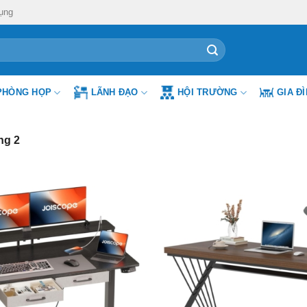
ụng
PHÒNG HỌP
LÃNH ĐẠO
HỘI TRƯỜNG
GIA Đ
ng 2