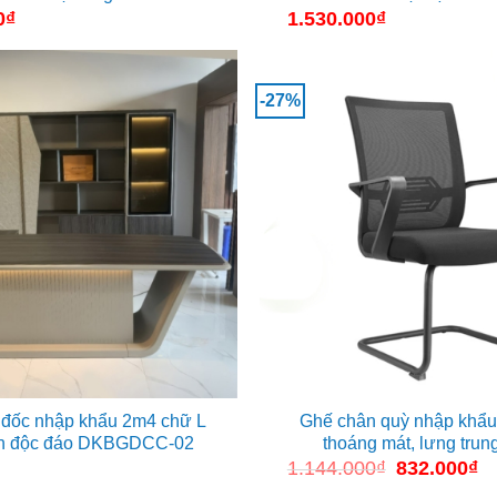
0
₫
1.530.000
₫
-27%
 đốc nhập khẩu 2m4 chữ L
Ghế chân quỳ nhập khẩu
àn độc đáo DKBGDCC-02
thoáng mát, lưng trung
1.144.000
₫
Giá
832.000
₫
Gi
gốc
hi