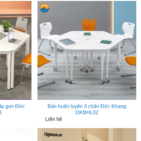
2.000₫.
gấp gọn Đức
Bàn huấn luyện 3 chân Đức Khang
3
DKBHL02
Liên hệ