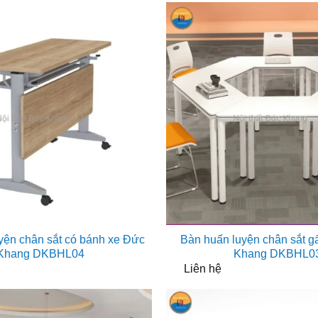
là:
tại
1.144.000₫.
là:
83
yện chân sắt có bánh xe Đức
Bàn huấn luyện chân sắt 
Khang DKBHL04
Khang DKBHL0
Liên hệ