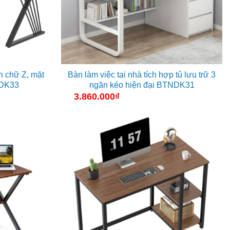
n chữ Z, mặt
Bàn làm việc tại nhà tích hợp tủ lưu trữ 3
NDK33
ngăn kéo hiện đại BTNDK31
3.860.000
₫