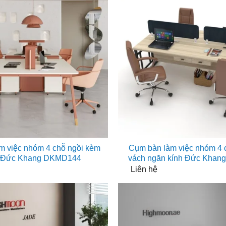
m việc nhóm 4 chỗ ngồi kèm
Cụm bàn làm việc nhóm 4 
ủ Đức Khang DKMD144
vách ngăn kính Đức Kha
Liên hệ