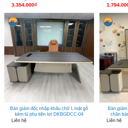
3.354.000
₫
1.794.00
Bàn giám đốc nhập khẩu chữ L mặt gỗ
Bàn giám
kèm tủ phụ tiện lợi DKBGDCC-04
chân b
Liên hệ
Liên hệ