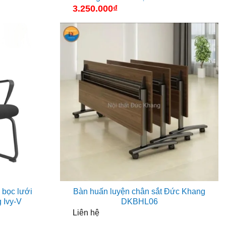
3.250.000
₫
 bọc lưới
Bàn huấn luyện chân sắt Đức Khang
 Ivy-V
DKBHL06
á
Liên hệ
ện