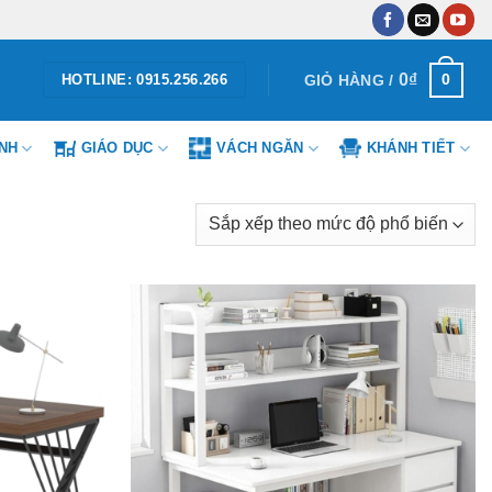
0
₫
0
GIỎ HÀNG /
HOTLINE: 0915.256.266
ÌNH
GIÁO DỤC
VÁCH NGĂN
KHÁNH TIẾT