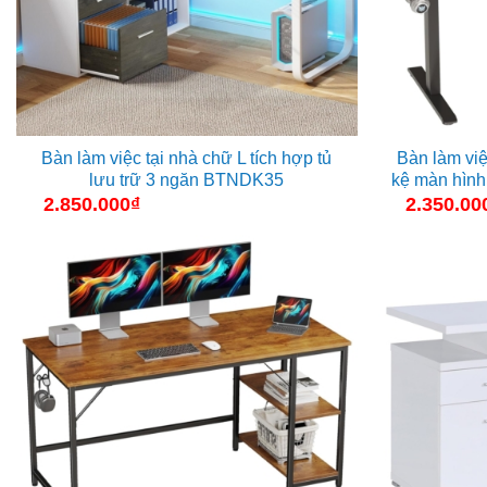
Bàn làm việc tại nhà chữ L tích hợp tủ
Bàn làm việ
lưu trữ 3 ngăn BTNDK35
kệ màn hình
2.850.000
₫
2.350.00