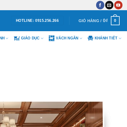
0
₫
0
GIỎ HÀNG /
HOTLINE: 0915.256.266
ÌNH
GIÁO DỤC
VÁCH NGĂN
KHÁNH TIẾT