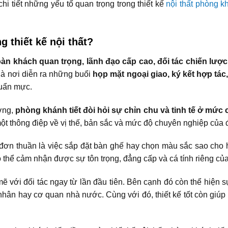
hi tiết những yếu tố quan trọng trong thiết kế
nội thất phòng kh
g thiết kế nội thất?
àn khách quan trọng, lãnh đạo cấp cao, đối tác chiến lượ
là nơi diễn ra những buổi
họp mặt ngoại giao, ký kết hợp tác
huẩn mực.
ờng,
phòng khánh tiết đòi hỏi sự chỉn chu và tinh tế ở mức 
 một thông điệp về vị thế, bản sắc và mức độ chuyên nghiệp của 
hỉ đơn thuần là việc sắp đặt bàn ghế hay chọn màu sắc sao cho
thể cảm nhận được sự tôn trọng, đẳng cấp và cá tính riêng củ
mẽ với đối tác ngay từ lần đầu tiên. Bên cạnh đó còn thể hiện 
nhân hay cơ quan nhà nước. Cùng với đó, thiết kế tốt còn giúp