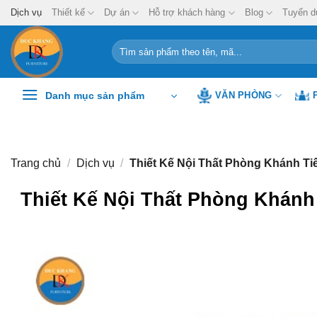
Chuyển
Dịch vụ
Thiết kế
Dự án
Hỗ trợ khách hàng
Blog
Tuyển d
đến
nội
Tìm
kiếm:
dung
Danh mục sản phẩm
VĂN PHÒNG
Trang chủ
/
Dịch vụ
/
Thiết Kế Nội Thất Phòng Khánh Ti
Thiết Kế Nội Thất Phòng Khánh