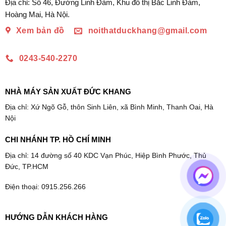
Địa chỉ: Số 46, Đường Linh Đàm, Khu đô thị Bắc Linh Đàm,
Hoàng Mai, Hà Nội.
Xem bản đồ
noithatduckhang@gmail.com
0243-540-2270
NHÀ MÁY SẢN XUẤT ĐỨC KHANG
Địa chỉ: Xứ Ngõ Gỗ, thôn Sinh Liên, xã Bình Minh, Thanh Oai, Hà
Nội
CHI NHÁNH TP. HỒ CHÍ MINH
Địa chỉ: 14 đường số 40 KDC Vạn Phúc, Hiệp Bình Phước, Thủ
Đức, TP.HCM
Điện thoại: 0915.256.266
HƯỚNG DẪN KHÁCH HÀNG