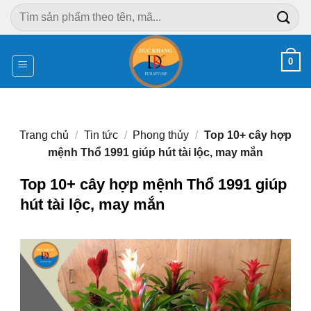
Chuyển
Tìm
đến
kiếm:
nội
dung
0
Trang chủ
/
Tin tức
/
Phong thủy
/
Top 10+ cây hợp
mệnh Thổ 1991 giúp hút tài lộc, may mắn
Top 10+ cây hợp mệnh Thổ 1991 giúp
hút tài lộc, may mắn