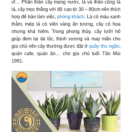
vĩ… Phần thân cây mọng nước, lá và thân cũng là
lá, cây mọc thẳng với độ cao từ 30 – 80cm nên thích
hợp để bàn làm việc,
phòng khách
. Lá có màu xanh
thẫm, mép lá có viền vàng ấn tượng, cây có hoa
nhưng khá hiếm. Trong phong thủy, cây lưỡi hổ
giúp đem lại tài lộc, thịnh vượng và may mắn cho
gia chủ nên cây thường được đặt ở
quầy thu ngân
,
quán cafe, quán ăn… cho gia chủ tuổi Tân Mùi
1991.