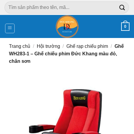
Chuyển
Tìm
đến
kiếm:
nội
dung
0
Trang chủ
/
Hội trường
/
Ghế rạp chiếu phim
/
Ghế
WH283-1 – Ghế chiếu phim Đức Khang màu đỏ,
chân sơn