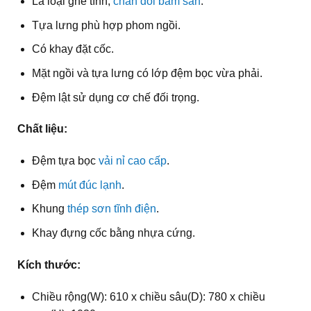
Là loại ghế tĩnh,
chân đôi bám sàn
.
Tựa lưng phù hợp phom ngồi.
Có khay đặt cốc.
Mặt ngồi và tựa lưng có lớp đệm bọc vừa phải.
Đệm lật sử dụng cơ chế đối trọng.
Chất liệu:
Đệm tựa bọc
vải nỉ cao cấp
.
Đệm
mút đúc lạnh
.
Khung
thép sơn tĩnh điện
.
Khay đựng cốc bằng nhựa cứng.
Kích thước:
Chiều rộng(W): 610 x chiều sâu(D): 780 x chiều