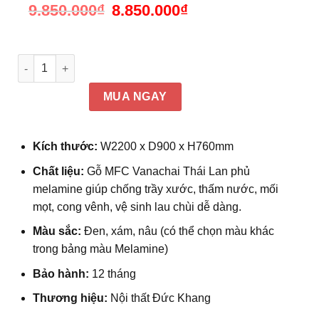
9.850.000
₫
Giá
8.850.000
₫
Giá
gốc
hiện
là:
tại
9.850.000₫.
là:
8.850.000₫.
Bàn giám đốc 2m2 dáng chữ L, kèm tủ phụ Ogus DKFBGD61-
MUA NGAY
Kích thước:
W2200 x D900 x H760mm
Chất liệu:
Gỗ MFC Vanachai Thái Lan phủ
melamine giúp chống trầy xước, thấm nước, mối
mọt, cong vênh, vệ sinh lau chùi dễ dàng.
Màu sắc:
Đen
, xám, nâu (có thể chọn màu khác
trong bảng màu Melamine)
Bảo hành:
12 tháng
Thương hiệu:
Nội thất Đức Khang