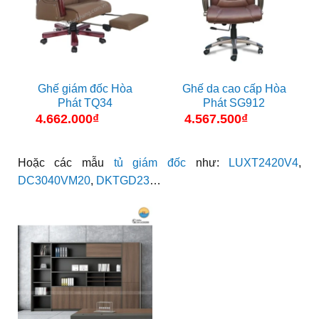
Ghế giám đốc Hòa
Ghế da cao cấp Hòa
Phát TQ34
Phát SG912
4.662.000
₫
4.567.500
₫
Hoặc các mẫu
tủ giám đốc
như:
LUXT2420V4
,
DC3040VM20
,
DKTGD23
…