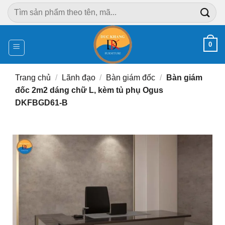
Chuyển
Tìm
đến
kiếm:
nội
dung
0
Trang chủ
/
Lãnh đạo
/
Bàn giám đốc
/
Bàn giám
đốc 2m2 dáng chữ L, kèm tủ phụ Ogus
DKFBGD61-B