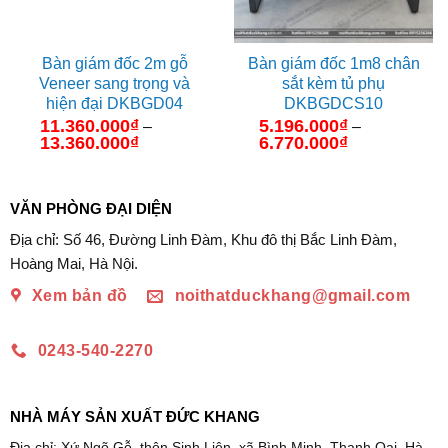
Bàn giám đốc 2m gỗ
Bàn giám đốc 1m8 chân
Veneer sang trọng và
sắt kèm tủ phụ
hiện đại DKBGD04
DKBGDCS10
11.360.000
₫
5.196.000
₫
–
–
13.360.000
₫
Khoảng
6.770.000
₫
Khoảng
giá:
giá:
từ
từ
11.360.000₫
5.196.000₫
đến
đến
VĂN PHÒNG ĐẠI DIỆN
13.360.000₫
6.770.000₫
Địa chỉ: Số 46, Đường Linh Đàm, Khu đô thị Bắc Linh Đàm,
Hoàng Mai, Hà Nội.
Xem bản đồ
noithatduckhang@gmail.com
0243-540-2270
NHÀ MÁY SẢN XUẤT ĐỨC KHANG
Địa chỉ: Xứ Ngõ Gỗ, thôn Sinh Liên, xã Bình Minh, Thanh Oai, Hà