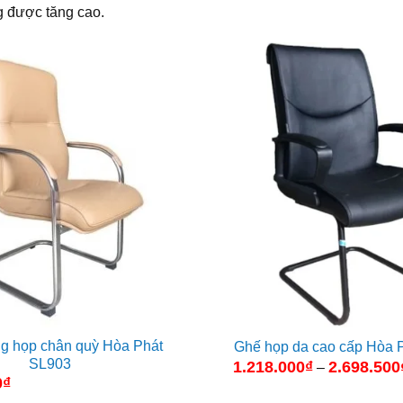
ng được tăng cao.
g họp chân quỳ Hòa Phát
Ghế họp da cao cấp Hòa 
SL903
1.218.000
₫
2.698.500
–
0
₫