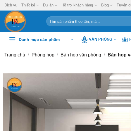
Chuyển
Dịch vụ
Thiết kế
Dự án
Hỗ trợ khách hàng
Blog
Tuyển d
đến
nội
Tìm
kiếm:
dung
Danh mục sản phẩm
VĂN PHÒNG
Trang chủ
/
Phòng họp
/
Bàn họp văn phòng
/
Bàn họp 