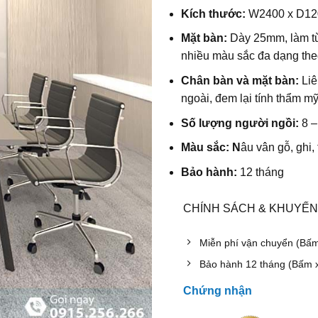
Kích thước:
W
2400 x D1
Mặt bàn:
Dày 25mm, làm từ
nhiều màu sắc đa dạng the
Chân bàn và mặt bàn:
Liê
ngoài, đem lại tính thẩm m
Số lượng người ngồi:
8
–
Màu sắc: N
âu vân gỗ, ghi,
Bảo hành:
12 tháng
CHÍNH SÁCH & KHUYẾN
Miễn phí vận chuyển (Bấ
Bảo hành 12 tháng (Bấm 
Chứng nhận