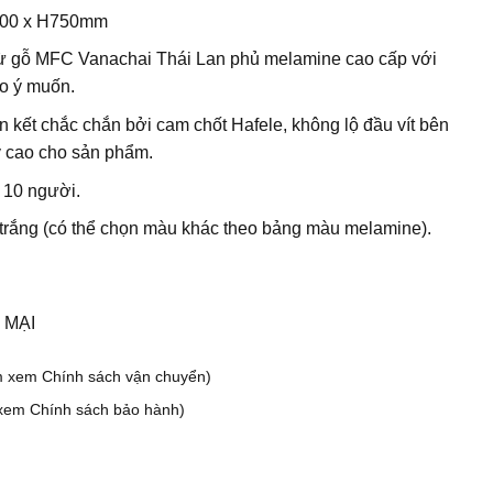
200 x H750mm
 gỗ MFC Vanachai Thái Lan phủ melamine cao cấp với
o ý muốn.
n kết chắc chắn bởi cam chốt Hafele, không lộ đầu vít bên
ỹ cao cho sản phẩm.
 10 người.
 trắng
(có thể chọn màu khác theo bảng màu melamine).
 MẠI
m xem Chính sách vận chuyển)
xem Chính sách bảo hành)