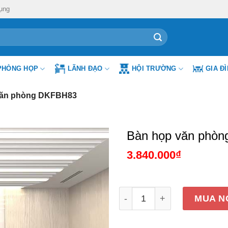
ụng
PHÒNG HỌP
LÃNH ĐẠO
HỘI TRƯỜNG
GIA Đ
văn phòng DKFBH83
Bàn họp văn phò
3.840.000
₫
Bàn họp văn phòng DKFBH
MUA N