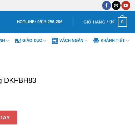
0
₫
0
GIỎ HÀNG /
HOTLINE: 0915.256.266
ÌNH
GIÁO DỤC
VÁCH NGĂN
KHÁNH TIẾT
ng DKFBH83
83 số lượng
GAY